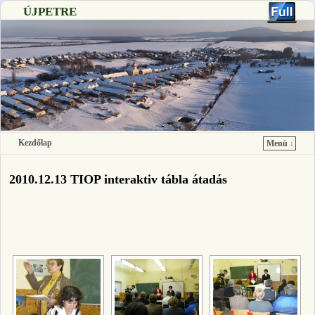
ÚJPETRE
Kezdőlap
Menü ↓
Ugrás a főtartalomra
Ugrás a másodlagos tartalomra
2010.12.13 TIOP interaktiv tábla átadás
[SHOW SLIDESHOW]