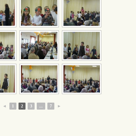
◄
1
2
3
...
7
►