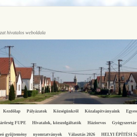
at hivatalos weboldala
Kezdőlap
Pályázatok
Községünkről
Közalapítványaink
Egyes
gárőrség FUPE
Hivatalok, közszolgáltatók
Háziorvos
Gyógyszertár
eó gyűjtemény
nyomtatványok
Választás 2026
HELYI ÉPÍTÉSI 