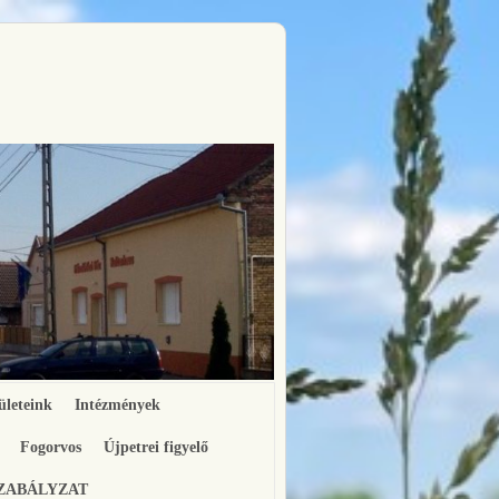
ületeink
Intézmények
Fogorvos
Újpetrei figyelő
SZABÁLYZAT