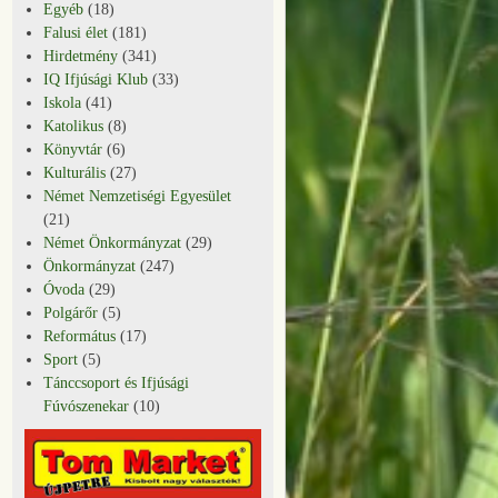
Egyéb
(18)
Falusi élet
(181)
Hirdetmény
(341)
IQ Ifjúsági Klub
(33)
Iskola
(41)
Katolikus
(8)
Könyvtár
(6)
Kulturális
(27)
Német Nemzetiségi Egyesület
(21)
Német Önkormányzat
(29)
Önkormányzat
(247)
Óvoda
(29)
Polgárőr
(5)
Református
(17)
Sport
(5)
Tánccsoport és Ifjúsági
Fúvószenekar
(10)