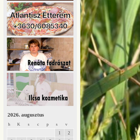
2026. augusztus
h
K
s
c
p
s
v
1
2