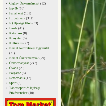
Cigány Önkormányzat
(12)
Egyéb
(18)
Falusi élet
(181)
Hirdetmény
(341)
IQ Ifjúsági Klub
(33)
Iskola
(41)
Katolikus
(8)
Könyvtár
(6)
Kulturális
(27)
Német Nemzetiségi Egyesület
(21)
Német Önkormányzat
(29)
Önkormányzat
(247)
Óvoda
(29)
Polgárőr
(5)
Református
(17)
Sport
(5)
Tánccsoport és Ifjúsági
Fúvószenekar
(10)