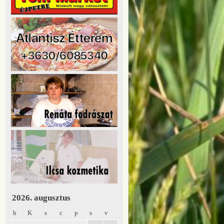
2026. augusztus
h
K
s
c
p
s
v