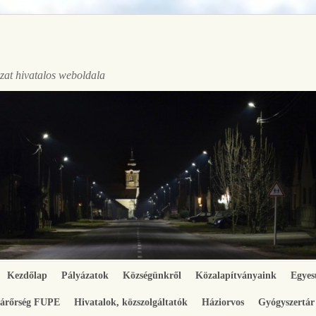
at hivatalos weboldala
Kezdőlap
Pályázatok
Községünkről
Közalapítványaink
Egyes
gárőrség FUPE
Hivatalok, közszolgáltatók
Háziorvos
Gyógyszertár