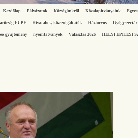
Kezdőlap
Pályázatok
Községünkről
Közalapítványaink
Egyes
gárőrség FUPE
Hivatalok, közszolgáltatók
Háziorvos
Gyógyszertár
eó gyűjtemény
nyomtatványok
Választás 2026
HELYI ÉPÍTÉSI 