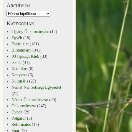
Archívum
Kategóriák
Cigány Önkormányzat
(12)
Egyéb
(18)
Falusi élet
(181)
Hirdetmény
(341)
IQ Ifjúsági Klub
(33)
Iskola
(41)
Katolikus
(8)
Könyvtár
(6)
Kulturális
(27)
Német Nemzetiségi Egyesület
(21)
Német Önkormányzat
(29)
Önkormányzat
(247)
Óvoda
(29)
Polgárőr
(5)
Református
(17)
Sport
(5)