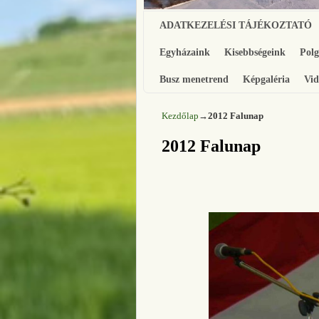
Ugrás a főtartalomra
Ugrás a másodlagos tartalomra
ADATKEZELÉSI TÁJÉKOZTATÓ
Egyházaink
Kisebbségeink
Pol
Busz menetrend
Képgaléria
Vid
Kezdőlap
→
2012 Falunap
2012 Falunap