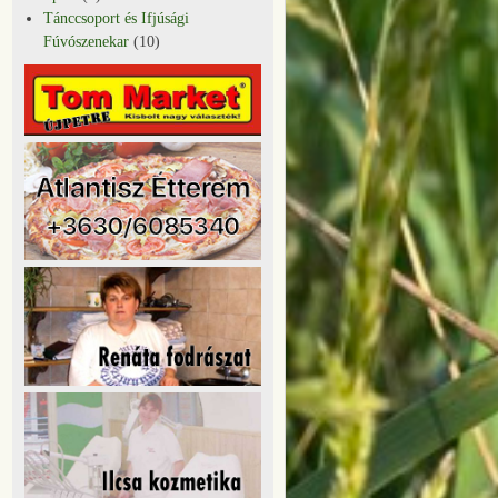
Tánccsoport és Ifjúsági
Fúvószenekar
(10)