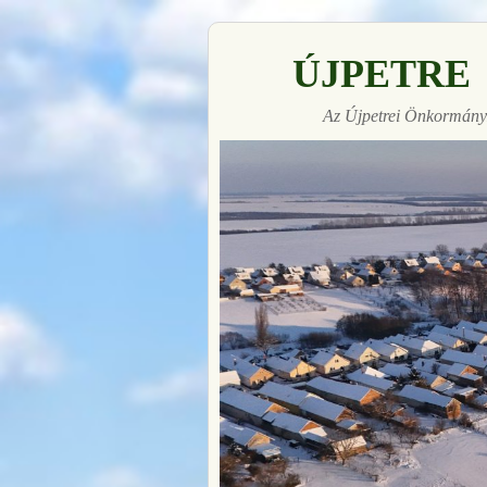
ÚJPETRE
Az Újpetrei Önkormányz
Made with
FLARE
More Info