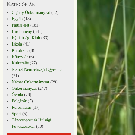
Kategóriák
Cigány Önkormányzat
(12)
Egyéb
(18)
Falusi élet
(181)
Hirdetmény
(341)
IQ Ifjúsági Klub
(33)
Iskola
(41)
Katolikus
(8)
Könyvtár
(6)
Kulturális
(27)
Német Nemzetiségi Egyesület
(21)
Német Önkormányzat
(29)
Önkormányzat
(247)
Óvoda
(29)
Polgárőr
(5)
Református
(17)
Sport
(5)
Tánccsoport és Ifjúsági
Fúvószenekar
(10)