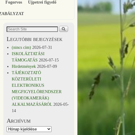
Fogorvos
Újpetrei figyelő
SZABÁLYZAT
Legutóbbi bejegyzések
(nincs cím)
2026-07-31
ISKOLÁZTATÁSI
TÁMOGATÁS
2026-07-15
Hirdetmények
2026-07-09
TÁJÉKOZTATÓ
KÖZTERÜLETI
ELEKTRONIKUS
MEGFIGYELÖRENDSZER
(VIDEOKAMERÁK)
ALKALMAZÁSÁRÓL
2026-05-
14
Archívum