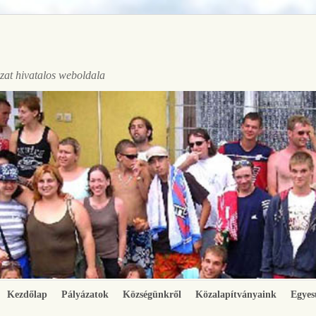
at hivatalos weboldala
Kezdőlap
Pályázatok
Községünkről
Közalapítványaink
Egyes