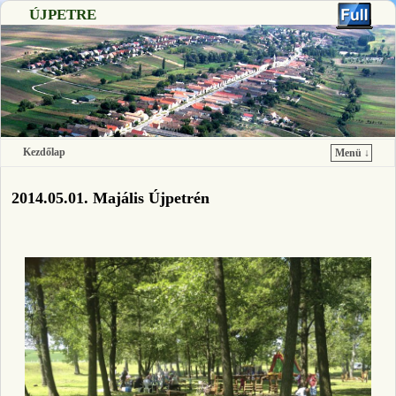
ÚJPETRE
Kezdőlap
Menü ↓
Ugrás a főtartalomra
Ugrás a másodlagos tartalomra
2014.05.01. Majális Újpetrén