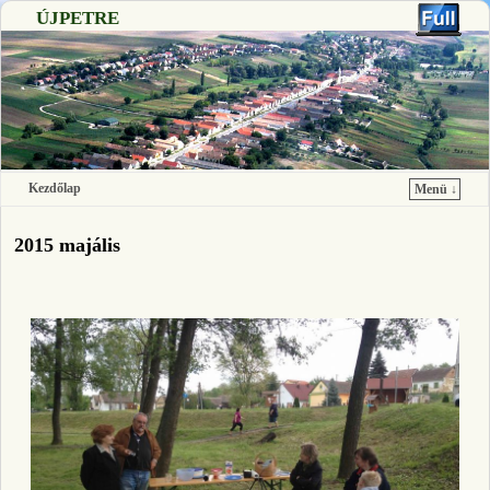
ÚJPETRE
Kezdőlap
Menü ↓
Ugrás a főtartalomra
Ugrás a másodlagos tartalomra
2015 majális