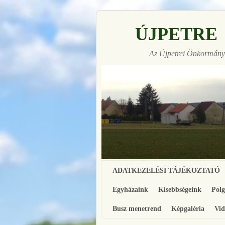
ÚJPETRE
Az Újpetrei Önkormányz
Made with
Ugrás a főtartalomra
Ugrás a másodlagos tartalomra
FLARE
ADATKEZELÉSI TÁJÉKOZTATÓ
More Info
Egyházaink
Kisebbségeink
Pol
Busz menetrend
Képgaléria
Vid