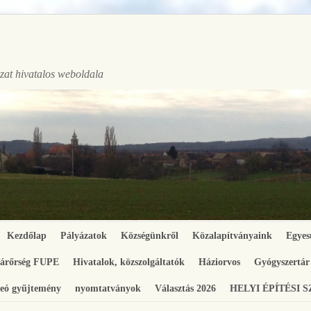
at hivatalos weboldala
Kezdőlap
Pályázatok
Községünkről
Közalapítványaink
Egyes
gárőrség FUPE
Hivatalok, közszolgáltatók
Háziorvos
Gyógyszertár
eó gyűjtemény
nyomtatványok
Választás 2026
HELYI ÉPÍTÉSI 