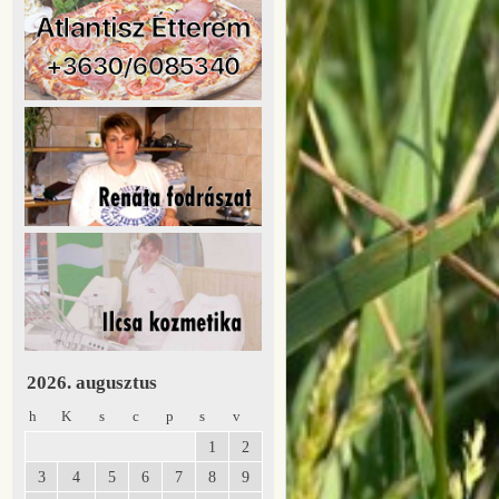
2026. augusztus
h
K
s
c
p
s
v
1
2
3
4
5
6
7
8
9