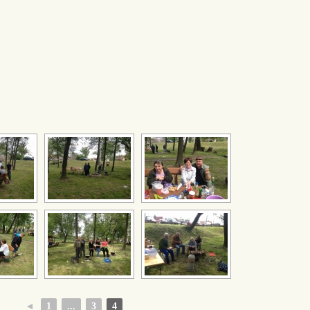
[SHOW SLIDESHOW]
◄
1
...
3
4