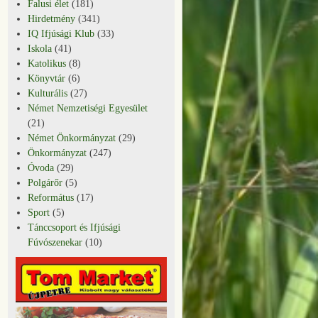
Falusi élet
(181)
Hirdetmény
(341)
IQ Ifjúsági Klub
(33)
Iskola
(41)
Katolikus
(8)
Könyvtár
(6)
Kulturális
(27)
Német Nemzetiségi Egyesület
(21)
Német Önkormányzat
(29)
Önkormányzat
(247)
Óvoda
(29)
Polgárőr
(5)
Református
(17)
Sport
(5)
Tánccsoport és Ifjúsági
Fúvószenekar
(10)