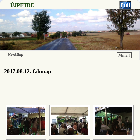
ÚJPETRE
Kezdőlap
Menü ↓
Ugrás a főtartalomra
Ugrás a másodlagos tartalomra
2017.08.12. falunap
[SHOW SLIDESHOW]