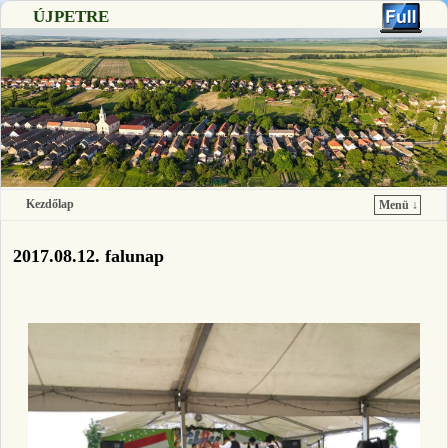
ÚJPETRE
Kezdőlap
Menü ↓
Ugrás a főtartalomra
Ugrás a másodlagos tartalomra
2017.08.12. falunap