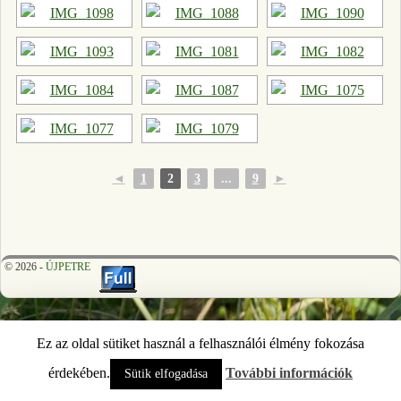
◄
1
2
3
...
9
►
© 2026 -
ÚJPETRE
Ez az oldal sütiket használ a felhasználói élmény fokozása
érdekében.
További információk
Sütik elfogadása