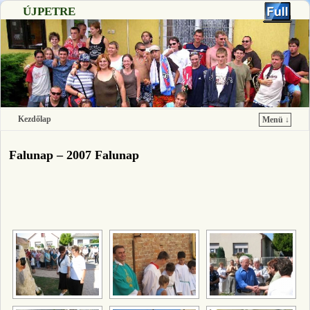
ÚJPETRE
Kezdőlap
Menü ↓
Ugrás a főtartalomra
Ugrás a másodlagos tartalomra
Falunap – 2007 Falunap
[SHOW SLIDESHOW]