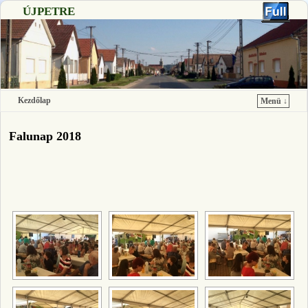
ÚJPETRE
Kezdőlap
Menü ↓
Ugrás a főtartalomra
Ugrás a másodlagos tartalomra
Falunap 2018
[SHOW SLIDESHOW]