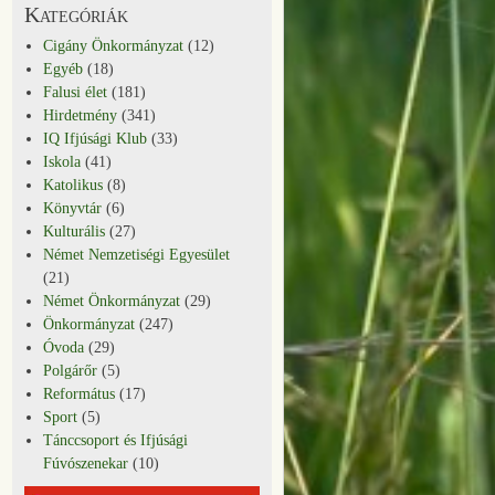
Kategóriák
Cigány Önkormányzat
(12)
Egyéb
(18)
Falusi élet
(181)
Hirdetmény
(341)
IQ Ifjúsági Klub
(33)
Iskola
(41)
Katolikus
(8)
Könyvtár
(6)
Kulturális
(27)
Német Nemzetiségi Egyesület
(21)
Német Önkormányzat
(29)
Önkormányzat
(247)
Óvoda
(29)
Polgárőr
(5)
Református
(17)
Sport
(5)
Tánccsoport és Ifjúsági
Fúvószenekar
(10)