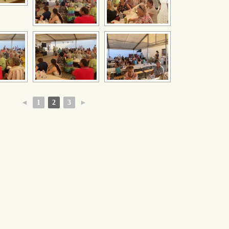
◄
1
2
3
►