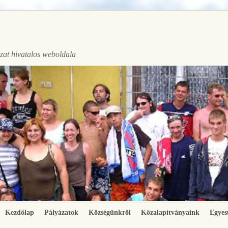
at hivatalos weboldala
Kezdőlap
Pályázatok
Községünkről
Közalapítványaink
Egyes