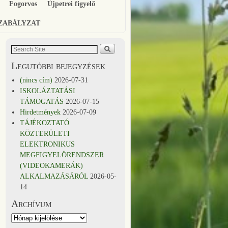
Fogorvos
Újpetrei figyelő
SZABÁLYZAT
Legutóbbi bejegyzések
(nincs cím)
2026-07-31
ISKOLÁZTATÁSI
TÁMOGATÁS
2026-07-15
Hirdetmények
2026-07-09
TÁJÉKOZTATÓ
KÖZTERÜLETI
ELEKTRONIKUS
MEGFIGYELÖRENDSZER
(VIDEOKAMERÁK)
ALKALMAZÁSÁRÓL
2026-05-
14
Archívum