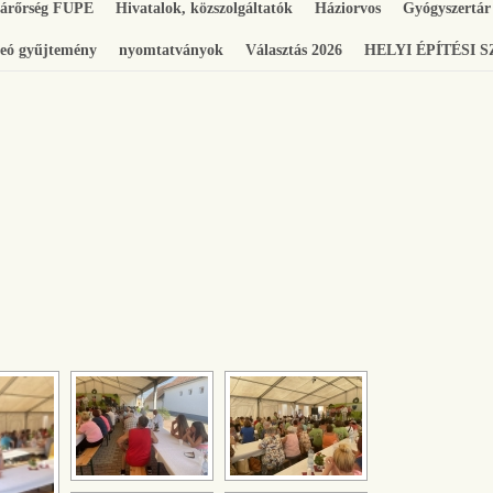
gárőrség FUPE
Hivatalok, közszolgáltatók
Háziorvos
Gyógyszertár
eó gyűjtemény
nyomtatványok
Választás 2026
HELYI ÉPÍTÉSI 
[SHOW SLIDESHOW]