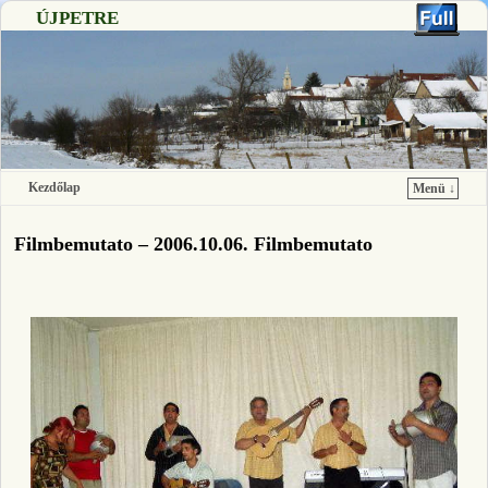
ÚJPETRE
Kezdőlap
Menü ↓
Ugrás a főtartalomra
Ugrás a másodlagos tartalomra
Filmbemutato – 2006.10.06. Filmbemutato