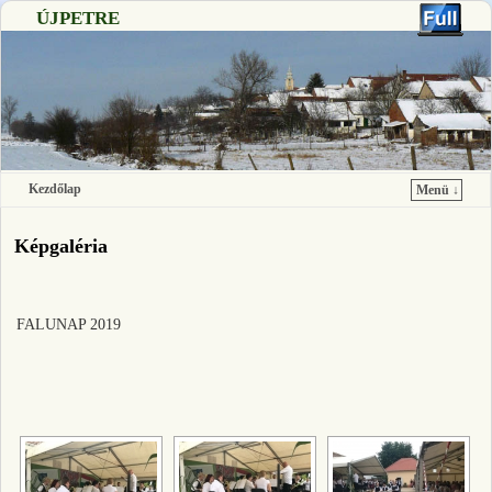
ÚJPETRE
Kezdőlap
Menü ↓
Ugrás a főtartalomra
Ugrás a másodlagos tartalomra
Képgaléria
FALUNAP 2019
[SHOW SLIDESHOW]