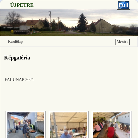
ÚJPETRE
Kezdőlap
Menü ↓
Ugrás a főtartalomra
Ugrás a másodlagos tartalomra
Képgaléria
FALUNAP 2021
[SHOW SLIDESHOW]