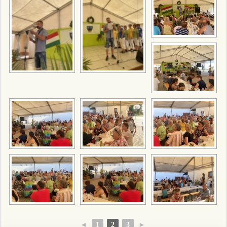
◄
1
2
3
►