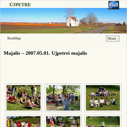
ÚJPETRE
Kezdőlap
Menü ↓
Ugrás a főtartalomra
Ugrás a másodlagos tartalomra
Majalis – 2007.05.01. Ujpetrei majalis
[SHOW SLIDESHOW]