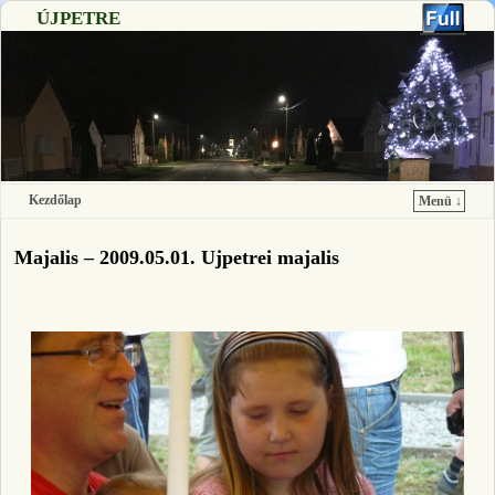
ÚJPETRE
Kezdőlap
Menü ↓
Ugrás a főtartalomra
Ugrás a másodlagos tartalomra
Majalis – 2009.05.01. Ujpetrei majalis