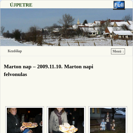
ÚJPETRE
Kezdőlap
Menü ↓
Ugrás a főtartalomra
Ugrás a másodlagos tartalomra
Marton nap – 2009.11.10. Marton napi
felvonulas
[SHOW SLIDESHOW]