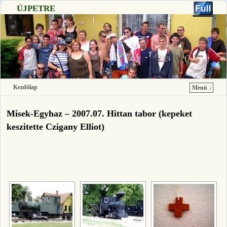
ÚJPETRE
Kezdőlap
Menü ↓
Ugrás a főtartalomra
Ugrás a másodlagos tartalomra
Misek-Egyhaz – 2007.07. Hittan tabor (kepeket
keszitette Czigany Elliot)
[SHOW SLIDESHOW]