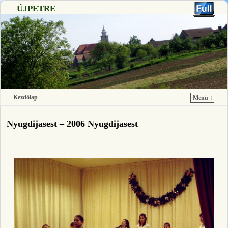
ÚJPETRE
Kezdőlap
Menü ↓
Ugrás a főtartalomra
Ugrás a másodlagos tartalomra
Nyugdijasest – 2006 Nyugdijasest