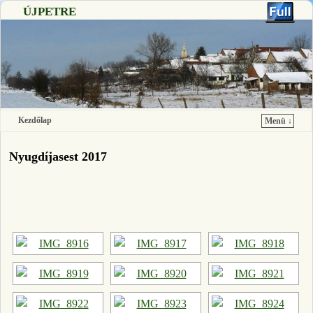
ÚJPETRE
Kezdőlap
Menü ↓
Ugrás a főtartalomra
Ugrás a másodlagos tartalomra
Nyugdíjasest 2017
[SHOW SLIDESHOW]