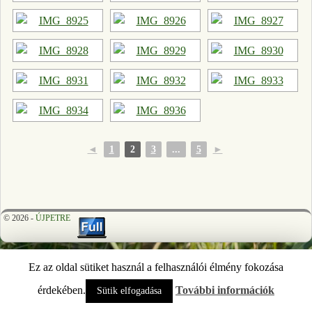
◄
1
2
3
...
5
►
© 2026 -
ÚJPETRE
Ez az oldal sütiket használ a felhasználói élmény fokozása
érdekében.
További információk
Sütik elfogadása