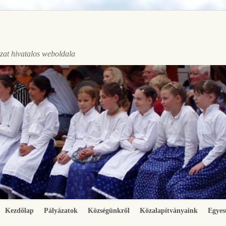
at hivatalos weboldala
Kezdőlap
Pályázatok
Községünkről
Közalapítványaink
Egyes