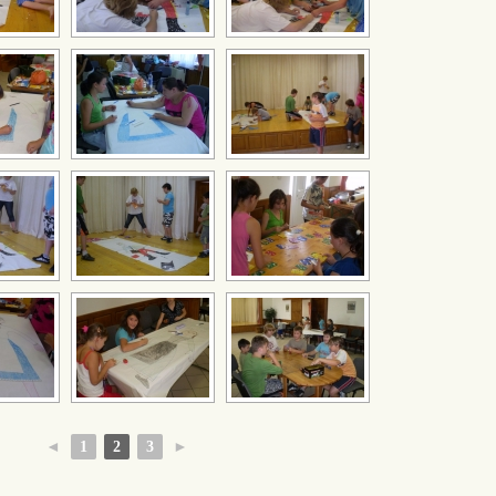
◄
1
2
3
►