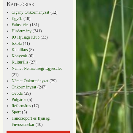
Kategóriák
Cigány Önkormányzat
(12)
Egyéb
(18)
Falusi élet
(181)
Hirdetmény
(341)
IQ Ifjúsági Klub
(33)
Iskola
(41)
Katolikus
(8)
Könyvtár
(6)
Kulturális
(27)
Német Nemzetiségi Egyesület
(21)
Német Önkormányzat
(29)
Önkormányzat
(247)
Óvoda
(29)
Polgárőr
(5)
Református
(17)
Sport
(5)
Tánccsoport és Ifjúsági
Fúvószenekar
(10)