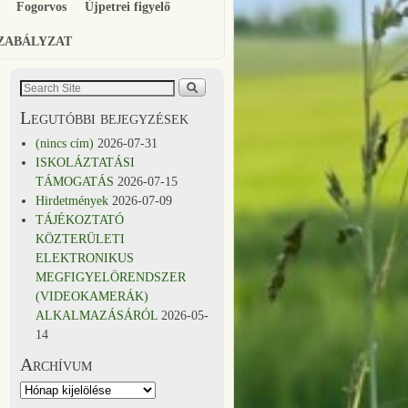
Fogorvos
Újpetrei figyelő
SZABÁLYZAT
Legutóbbi bejegyzések
(nincs cím)
2026-07-31
ISKOLÁZTATÁSI
TÁMOGATÁS
2026-07-15
Hirdetmények
2026-07-09
TÁJÉKOZTATÓ
KÖZTERÜLETI
ELEKTRONIKUS
MEGFIGYELÖRENDSZER
(VIDEOKAMERÁK)
ALKALMAZÁSÁRÓL
2026-05-
14
Archívum