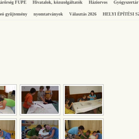
gárőrség FUPE
Hivatalok, közszolgáltatók
Háziorvos
Gyógyszertár
eó gyűjtemény
nyomtatványok
Választás 2026
HELYI ÉPÍTÉSI 
[SHOW SLIDESHOW]