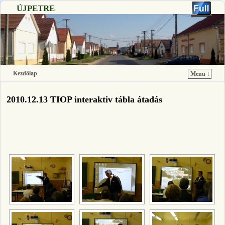
ÚJPETRE
Kezdőlap
Menü ↓
Ugrás a főtartalomra
Ugrás a másodlagos tartalomra
2010.12.13 TIOP interaktiv tábla átadás
[SHOW SLIDESHOW]