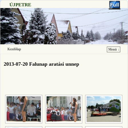
ÚJPETRE
Kezdőlap
Menü ↓
Ugrás a főtartalomra
Ugrás a másodlagos tartalomra
2013-07-20 Falunap aratási unnep
[SHOW SLIDESHOW]