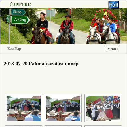
ÚJPETRE
Kezdőlap
Menü ↓
Ugrás a főtartalomra
Ugrás a másodlagos tartalomra
2013-07-20 Falunap aratási unnep
[SHOW SLIDESHOW]