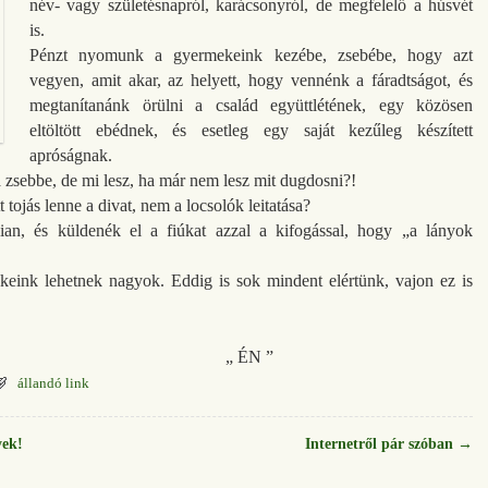
név- vagy születésnapról, karácsonyról, de megfelelő a húsvét
is.
Pénzt nyomunk a gyermekeink kezébe, zsebébe, hogy azt
vegyen, amit akar, az helyett, hogy vennénk a fáradtságot, és
megtanítanánk örülni a család együttlétének, egy közösen
eltöltött ebédnek, és esetleg egy saját kezűleg készített
apróságnak.
 zsebbe, de mi lesz, ha már nem lesz mit dugdosni?!
t tojás lenne a divat, nem a locsolók leitatása?
n, és küldenék el a fiúkat azzal a kifogással, hogy „a lányok
keink lehetnek nagyok. Eddig is sok mindent elértünk, vajon ez is
ÉN ”
állandó link
yek!
Internetről pár szóban
→