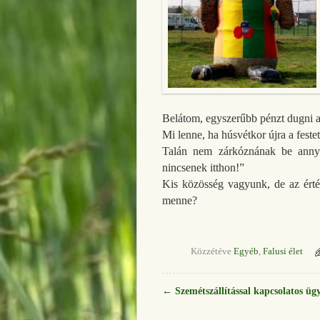
Belátom, egyszerűbb pénzt dugni a
Mi lenne, ha húsvétkor újra a festet
Talán nem zárkóznának be annyia
nincsenek itthon!”
Kis közösség vagyunk, de az érté
menne?
„ 
Közzétéve
Egyéb
,
Falusi élet
←
Szemétszállítással kapcsolatos üg
Bejegyzés navigáció