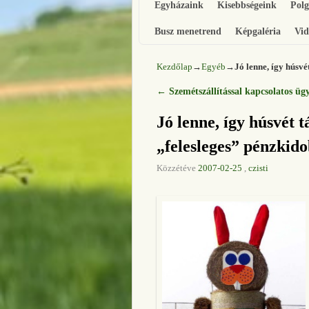
Egyházaink
Kisebbségeink
Pol
Busz menetrend
Képgaléria
Vid
Kezdőlap
→
Egyéb
→
Jó lenne, így húsvé
←
Szemétszállítással kapcsolatos üg
Bejegyzés navigáció
Jó lenne, így húsvét t
„felesleges” pénzkid
Közzétéve
2007-02-25
,
czisti