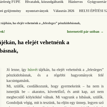
gárőrség FUPE
Hivatalok, közszolgáltatók
Háziorvos
Gyógyszertár
eó gyűjtemény
nyomtatványok
Választás 2026
HELYI ÉPÍTÉSI 
t tájékán, ha elejét vehetnénk a „felesleges” pénzkidobásnak,
yek!
Internetről pár szóban
→
ájékán, ha elejét vehetnénk a
obásnak,
Jó lenne, így
húsvét
tájékán, ha elejét vehetnénk a „felesleges”
pénzkidobásnak, és a régebbi hagyományok felé
kacsintgatnánk.
Mi, szülők, csodálkozunk, hogy gyermekeink – ha nem is
ismerjük be – akaratos, követelőző, és amit kap, azt nem
megbecsülő kölykökké válnak. Mi vagyunk a hibásak, szülők.
Gondoljuk végig, mit is teszünk, ha eljön egy ünnep, legyen szó