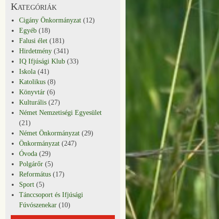
Kategóriák
Cigány Önkormányzat
(12)
Egyéb
(18)
Falusi élet
(181)
Hirdetmény
(341)
IQ Ifjúsági Klub
(33)
Iskola
(41)
Katolikus
(8)
Könyvtár
(6)
Kulturális
(27)
Német Nemzetiségi Egyesület
(21)
Német Önkormányzat
(29)
Önkormányzat
(247)
Óvoda
(29)
Polgárőr
(5)
Református
(17)
Sport
(5)
Tánccsoport és Ifjúsági
Fúvószenekar
(10)