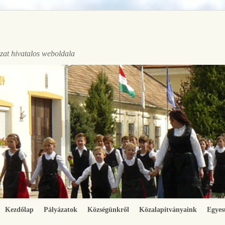
at hivatalos weboldala
Kezdőlap
Pályázatok
Községünkről
Közalapítványaink
Egyes