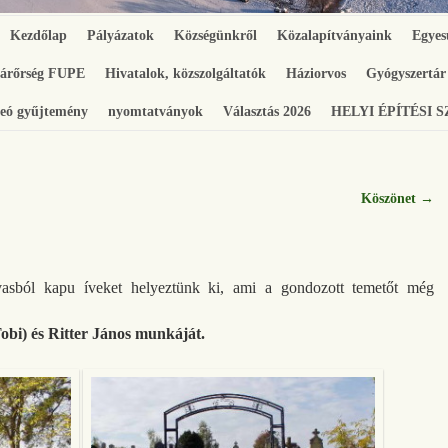
Kezdőlap
Pályázatok
Községünkről
Közalapítványaink
Egyes
gárőrség FUPE
Hivatalok, közszolgáltatók
Háziorvos
Gyógyszertár
eó gyűjtemény
nyomtatványok
Választás 2026
HELYI ÉPÍTÉSI 
Köszönet
→
vasból kapu íveket helyeztünk ki, ami a gondozott temetőt még
obi) és Ritter János munkáját.