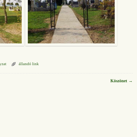
yzat
állandó link
Köszönet
→