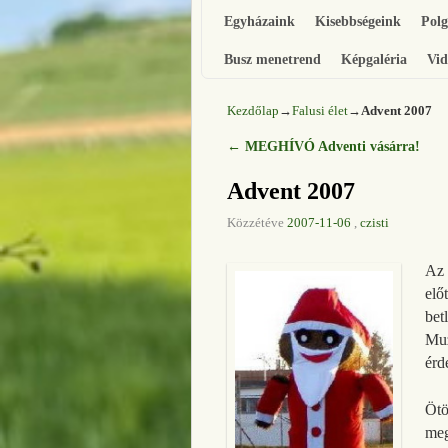
Egyházaink
Kisebbségeink
Pol
Busz menetrend
Képgaléria
Vid
Kezdőlap
→
Falusi élet
→
Advent 2007
←
MEGHÍVÓ Adventi vásárra!
Bejegyzés navigáció
Advent 2007
Közzétéve
2007-11-06
,
czisti
Az 
elő
bet
Muz
érd
Ötö
meg