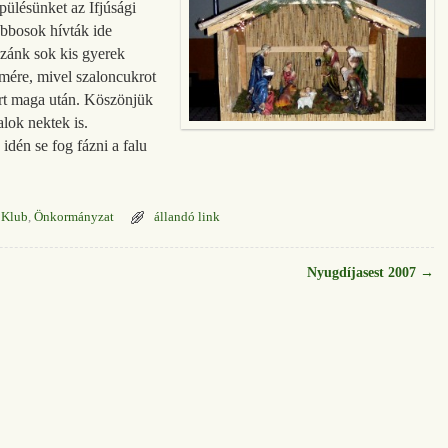
epülésünket az Ifjúsági
bbosok hívták ide
zánk sok kis gyerek
mére, mivel szaloncukrot
rt maga után. Köszönjük
talok nektek is.
idén se fog fázni a falu
i Klub
,
Önkormányzat
állandó link
Nyugdíjasest 2007
→