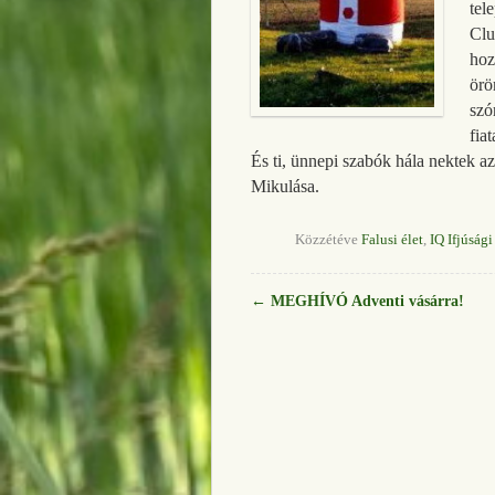
tel
Clu
hoz
örö
szó
fia
És ti, ünnepi szabók hála nektek az 
Mikulása.
Közzétéve
Falusi élet
,
IQ Ifjúság
←
MEGHÍVÓ Adventi vásárra!
Bejegyzés navigáció