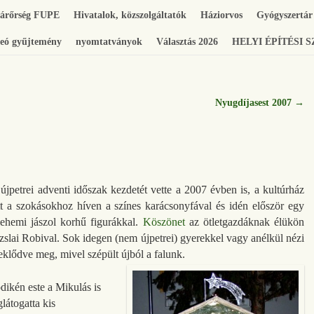
gárőrség FUPE
Hivatalok, közszolgáltatók
Háziorvos
Gyógyszertár
eó gyűjtemény
nyomtatványok
Választás 2026
HELYI ÉPÍTÉSI 
Nyugdíjasest 2007
→
újpetrei adventi időszak kezdetét vette a 2007 évben is, a kultúrház
tt a szokásokhoz híven a színes karácsonyfával és idén először egy
lehemi jászol korhű figurákkal.
Köszönet
az ötletgazdáknak élükön
slai Robival. Sok idegen (nem újpetrei) gyerekkel vagy anélkül nézi
eklődve meg, mivel szépült újból a falunk.
dikén este a Mikulás is
látogatta kis