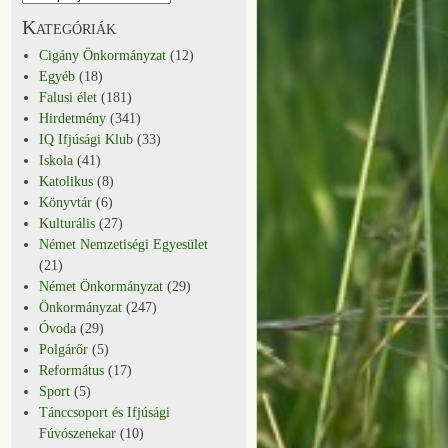
Kategóriák
Cigány Önkormányzat
(12)
Egyéb
(18)
Falusi élet
(181)
Hirdetmény
(341)
IQ Ifjúsági Klub
(33)
Iskola
(41)
Katolikus
(8)
Könyvtár
(6)
Kulturális
(27)
Német Nemzetiségi Egyesület
(21)
Német Önkormányzat
(29)
Önkormányzat
(247)
Óvoda
(29)
Polgárőr
(5)
Református
(17)
Sport
(5)
Tánccsoport és Ifjúsági
Fúvószenekar
(10)