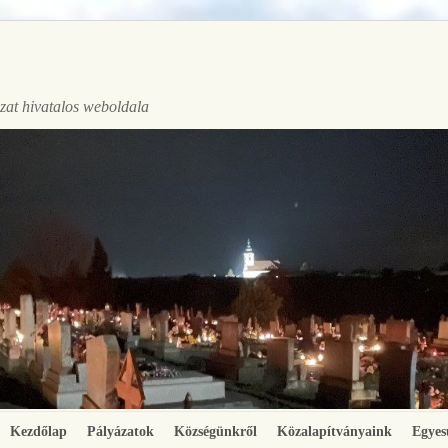
at hivatalos weboldala
Kezdőlap
Pályázatok
Községünkről
Közalapítványaink
Egyes