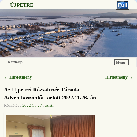
ÚJPETRE
Kezdőlap
Menü ↓
Ugrás a főtartalomra
Ugrás a másodlagos tartalomra
←
Hirdetmény
Hirdetmény
→
Bejegyzés navigáció
Az Újpetrei Rózsafüzér Társulat
Adventköszöntőt tartott 2022.11.26.-án
Közzétéve
2022-11-27
,
czisti