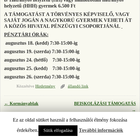
helyzetű (HHH) gyermek 6.500 Ft
A TÁMOGATÁST A TÖRVÉNYES KÉPVISELŐ, VAGY
SAJÁT JOGÁN A NAGYKORÚ GYERMEK VEHETI ÁT
A KÖZÖS HIVATAL PÉNZÜGYI CSOPORTJÁNÁL
PÉNZTÁRI ÓRÁK:
augusztus 18. (kedd)
7:30-15:00-ig
augusztus 19. (szerda)
7:30-15:00-ig
augusztus 24. (hétfő)
7:30-15:00-ig
augusztus 25. (kedd)
7:30-15:00-ig
augusztus 26. (szerda)
7:30-15:00-ig
Közzétéve
Hirdetmény
állandó link
←
Kormányablak
BEISKOLÁZÁSI TÁMOGATÁS
Bejegyzés navigáció
→
Ez az oldal sütiket használ a felhasználói élmény fokozása
© 2026 -
ÚJPETRE
érdekében.
További információk
Sütik elfogadása