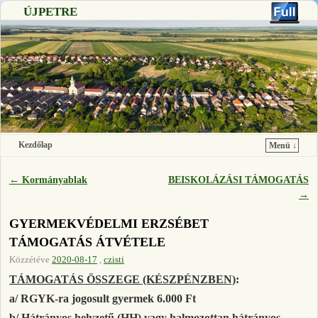
ÚJPETRE
Kezdőlap
Menü ↓
Ugrás a főtartalomra
Ugrás a másodlagos tartalomra
←
Kormányablak
BEISKOLÁZÁSI TÁMOGATÁS
Bejegyzés navigáció
→
GYERMEKVÉDELMI ERZSÉBET
TÁMOGATÁS ÁTVÉTELE
Közzétéve
2020-08-17
,
czisti
TÁMOGATÁS ÖSSZEGE (KÉSZPÉNZBEN)
:
a/ RGYK-ra jogosult gyermek 6.000 Ft
b/ Hátrányos helyzetű (HH) vagy halmozottan hátrányos