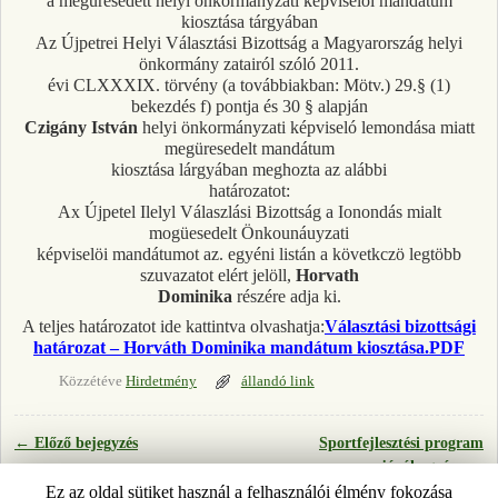
a megüresedett helyi önkormányzati képviselói mandátum
kiosztása tárgyában
Az Újpetrei Helyi Választási Bizottság a Magyarország helyi
önkormány zatairól szóló 2011.
évi CLXXXIX. törvény (a továbbiakban: Mötv.) 29.§ (1)
bekezdés f) pontja és 30 § alapján
Czigány István
helyi önkormányzati képviseló lemondása miatt
megüresedelt mandátum
kiosztása lárgyában meghozta az alábbi
határozatot:
Ax Újpetel Ilelyl Válaszlási Bizottság a Ionondás mialt
mogüesedelt Önkounáuyzati
képviselöi mandátumot az. egyéni listán a követkczö legtöbb
szuvazatot elért jelöll,
Horvath
Dominika
részére adja ki.
A teljes határozatot ide kattintva olvashatja:
Választási bizottsági
határozat – Horváth Dominika mandátum kiosztása.PDF
Közzétéve
Hirdetmény
állandó link
←
Előző bejegyzés
Sportfejlesztési program
Bejegyzés navigáció
jóváhagyása
→
Ez az oldal sütiket használ a felhasználói élmény fokozása