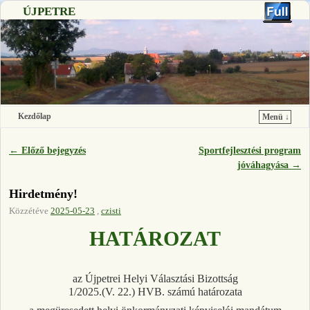
ÚJPETRE
Kezdőlap
Menü ↓
Ugrás a főtartalomra
Ugrás a másodlagos tartalomra
←
Előző bejegyzés
Sportfejlesztési program
Bejegyzés navigáció
jóváhagyása
→
Hirdetmény!
Közzétéve
2025-05-23
,
czisti
HATÁROZAT
az Újpetrei Helyi Választási Bizottság
1/2025.(V. 22.) HVB. számú határozata