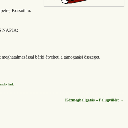
re, Kossuth u.
 NAPJA:
t
meghatalmazással
bárki átveheti a támogatási összeget.
andó link
Közmeghallgatás – Falugyűlést
→