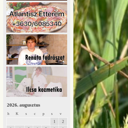
2026. augusztus
h
K
s
c
p
s
v
1
2