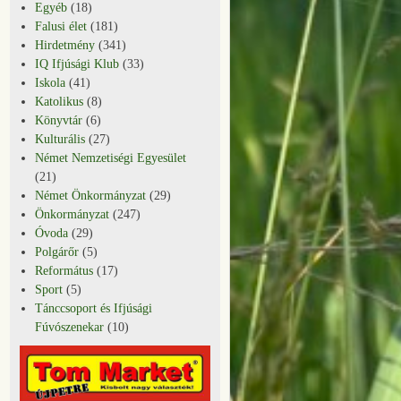
Egyéb
(18)
Falusi élet
(181)
Hirdetmény
(341)
IQ Ifjúsági Klub
(33)
Iskola
(41)
Katolikus
(8)
Könyvtár
(6)
Kulturális
(27)
Német Nemzetiségi Egyesület
(21)
Német Önkormányzat
(29)
Önkormányzat
(247)
Óvoda
(29)
Polgárőr
(5)
Református
(17)
Sport
(5)
Tánccsoport és Ifjúsági
Fúvószenekar
(10)