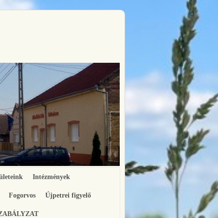
ületeink
Intézmények
Fogorvos
Újpetrei figyelő
SZABÁLYZAT