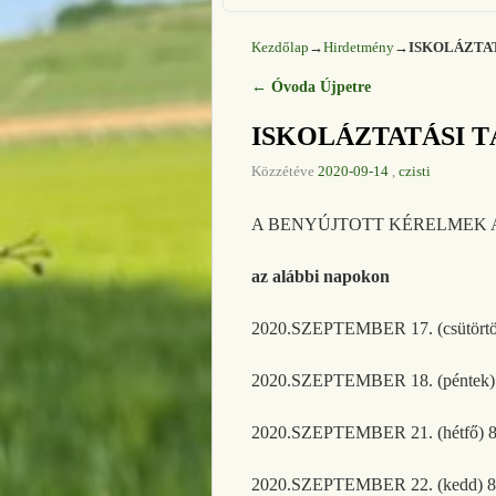
Kezdőlap
→
Hirdetmény
→
ISKOLÁZTA
←
Óvoda Újpetre
Bejegyzés navigáció
ISKOLÁZTATÁSI 
Közzétéve
2020-09-14
,
czisti
A BENYÚJTOTT KÉRELMEK 
az alábbi napokon
2020.SZEPTEMBER 17. (csütörtök
2020.SZEPTEMBER 18. (péntek) 8
2020.SZEPTEMBER 21. (hétfő) 8:
2020.SZEPTEMBER 22. (kedd) 8: