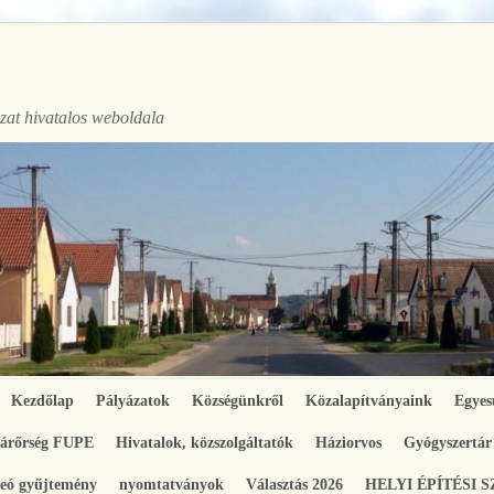
at hivatalos weboldala
Kezdőlap
Pályázatok
Községünkről
Közalapítványaink
Egyes
gárőrség FUPE
Hivatalok, közszolgáltatók
Háziorvos
Gyógyszertár
eó gyűjtemény
nyomtatványok
Választás 2026
HELYI ÉPÍTÉSI 