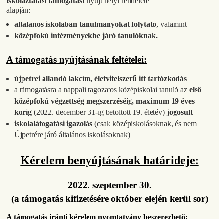
iskoláztatási támogatást
nyújt helyi rendelete
alapján:
általános iskolában tanulmányokat folytató
, valamint
középfokú intézményekbe járó tanulóknak.
A támogatás nyújtásának feltételei:
újpetrei állandó lakcím, életvitelszerű itt tartózkodás
a támogatásra a nappali tagozatos középiskolai tanuló az
első
középfokú végzettség megszerzéséig, maximum 19 éves
korig
(2022. december 31-ig betöltött 19. életév)
jogosult
iskolalátogatási igazolás
(csak középiskolásoknak, és nem
Újpetrére járó általános iskolásoknak)
Kérelem benyújtásának határideje:
2022. szeptember 30.
(a támogatás kifizetésére október elején kerül sor)
A támogatás iránti kérelem nyomtatvány beszerezhető: