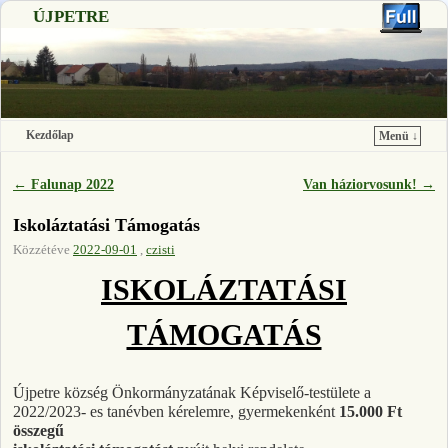
ÚJPETRE
Kezdőlap
Menü ↓
Ugrás a főtartalomra
Ugrás a másodlagos tartalomra
←
Falunap 2022
Van háziorvosunk!
→
Bejegyzés navigáció
Iskoláztatási Támogatás
Közzétéve
2022-09-01
,
czisti
ISKOLÁZTATÁSI
TÁMOGATÁS
Újpetre község Önkormányzatának Képviselő-testülete a
2022/2023- es tanévben kérelemre, gyermekenként
15.000 Ft
összegű