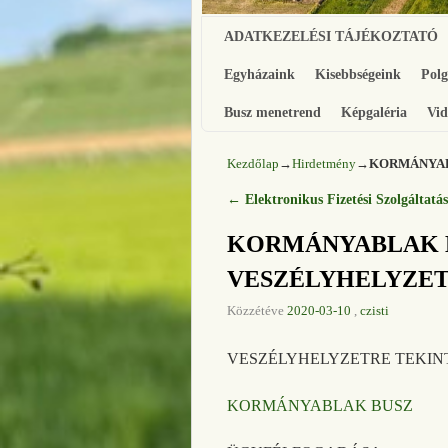
Ugrás a főtartalomra
Ugrás a másodlagos tartalomra
ADATKEZELÉSI TÁJÉKOZTATÓ
Egyházaink
Kisebbségeink
Pol
Busz menetrend
Képgaléria
Vid
Kezdőlap
→
Hirdetmény
→
KORMÁNYAB
←
Elektronikus Fizetési Szolgáltatás
Bejegyzés navigáció
KORMÁNYABLAK BU
VESZÉLYHELYZET
Közzétéve
2020-03-10
,
czisti
VESZÉLYHELYZETRE TEKIN
KORMÁNYABLAK BUSZ