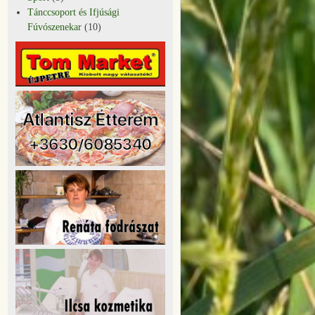
Tánccsoport és Ifjúsági
Fúvószenekar
(10)