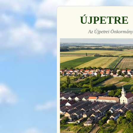
ÚJPETRE
Az Újpetrei Önkormányz
Made with
FLARE
More Info