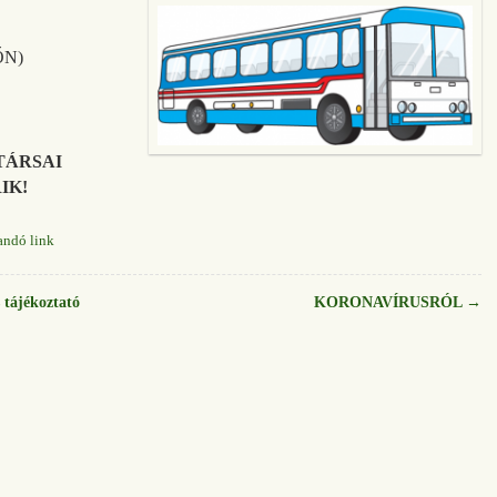
ŐN)
TÁRSAI
IK!
andó link
 tájékoztató
KORONAVÍRUSRÓL
→