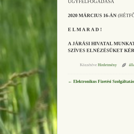
ÜGYFÉLFOGADÁSA
2020 MÁRCIUS 16-ÁN
(HÉTF
E L M A R A D !
A JÁRÁSI HIVATAL MUNKA
SZÍVES ELNÉZÉSÜKET KÉR
Közzétéve
Hirdetmény
áll
←
Elektronikus Fizetési Szolgáltatás
Bejegyzés navigáció