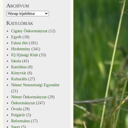
Archívum
Kategóriák
Cigány Önkormányzat
(12)
Egyéb
(18)
Falusi élet
(181)
Hirdetmény
(341)
IQ Ifjúsági Klub
(33)
Iskola
(41)
Katolikus
(8)
Könyvtár
(6)
Kulturális
(27)
Német Nemzetiségi Egyesület
(21)
Német Önkormányzat
(29)
Önkormányzat
(247)
Óvoda
(29)
Polgárőr
(5)
Református
(17)
Sport
(5)