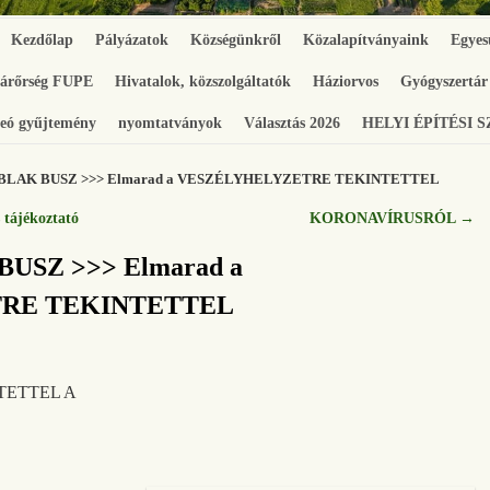
Kezdőlap
Pályázatok
Községünkről
Közalapítványaink
Egyes
gárőrség FUPE
Hivatalok, közszolgáltatók
Háziorvos
Gyógyszertár
eó gyűjtemény
nyomtatványok
Választás 2026
HELYI ÉPÍTÉSI 
LAK BUSZ >>> Elmarad a VESZÉLYHELYZETRE TEKINTETTEL
 tájékoztató
KORONAVÍRUSRÓL
→
SZ >>> Elmarad a
RE TEKINTETTEL
TETTEL A