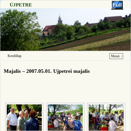
ÚJPETRE
Kezdőlap
Menü ↓
Ugrás a főtartalomra
Ugrás a másodlagos tartalomra
Majalis – 2007.05.01. Ujpetrei majalis
[SHOW SLIDESHOW]