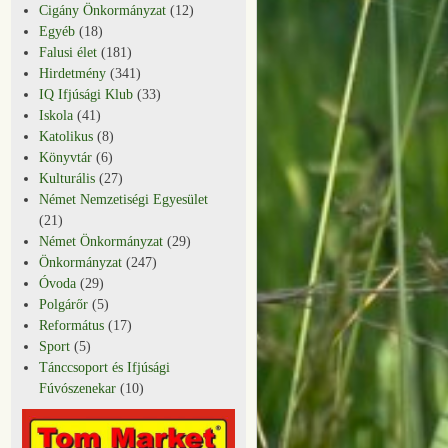
Cigány Önkormányzat
(12)
Egyéb
(18)
Falusi élet
(181)
Hirdetmény
(341)
IQ Ifjúsági Klub
(33)
Iskola
(41)
Katolikus
(8)
Könyvtár
(6)
Kulturális
(27)
Német Nemzetiségi Egyesület
(21)
Német Önkormányzat
(29)
Önkormányzat
(247)
Óvoda
(29)
Polgárőr
(5)
Református
(17)
Sport
(5)
Tánccsoport és Ifjúsági
Fúvószenekar
(10)