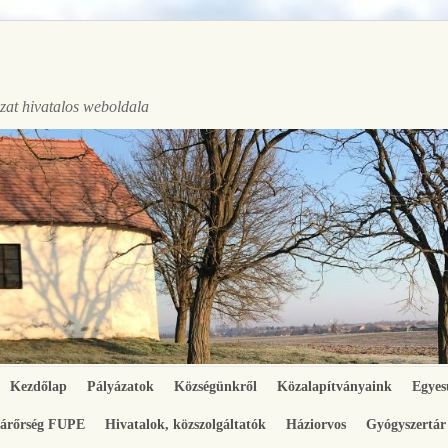
at hivatalos weboldala
Kezdőlap
Pályázatok
Községünkről
Közalapítványaink
Egyes
gárőrség FUPE
Hivatalok, közszolgáltatók
Háziorvos
Gyógyszertár