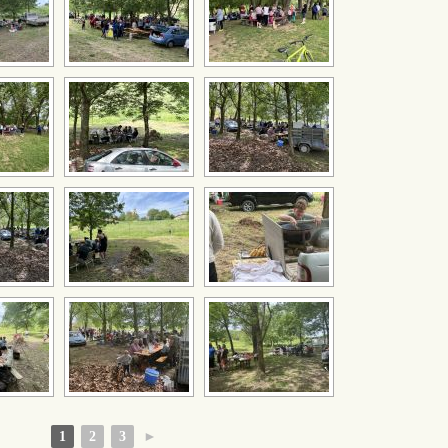
1
2
3
►