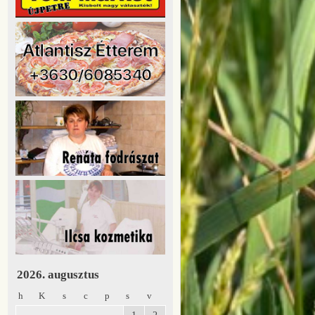
2026. augusztus
h
K
s
c
p
s
v