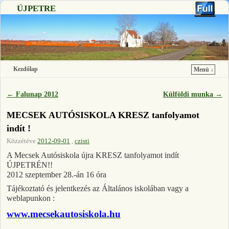
ÚJPETRE
Kezdőlap
Menü ↓
Ugrás a főtartalomra
Ugrás a másodlagos tartalomra
←
Falunap 2012
Külföldi munka
→
Bejegyzés navigáció
MECSEK AUTÓSISKOLA KRESZ tanfolyamot
indít !
Közzétéve
2012-09-01
,
czisti
A Mecsek Autósiskola újra KRESZ tanfolyamot indít
ÚJPETRÉN!!
2012 szeptember 28.-án 16 óra
Tájékoztató és jelentkezés az Általános iskolában vagy a
weblapunkon :
www.mecsekautosiskola.hu