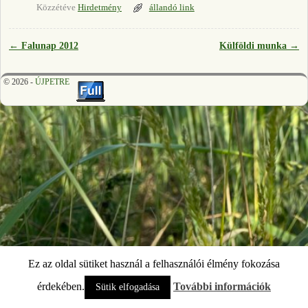
Közzétéve
Hirdetmény
állandó link
←
Falunap 2012
Külföldi munka
→
Bejegyzés navigáció
© 2026 -
ÚJPETRE
Ez az oldal sütiket használ a felhasználói élmény fokozása
érdekében.
További információk
Sütik elfogadása