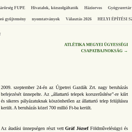
gárőrség FUPE
Hivatalok, közszolgáltatók
Háziorvos
Gyógyszertár
eó gyűjtemény
nyomtatványok
Választás 2026
HELYI ÉPÍTÉSI 
!
ATLÉTIKA MEGYEI ÜGYESSÉGI
CSAPATBAJNOKSÁG
→
2009. szeptember 24-én az Újpetrei Gazdák Zrt. nagy beruházás
befejezését ünnepelte. Az „állattartó telepek korszerűsítése”-re kiírt
és sikeres pályázatuknak köszönhetően az állattartó telep felújításra
került. A beruházás közel 700 millió Ft-ba került.
Az átadási ünnepségen részt vett
Gráf József
Földművelésügyi és