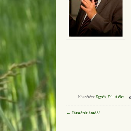
Közzétéve
Egyéb
,
Falusi élet
←
Játszótér átadó!
Bejegyzés navigáció