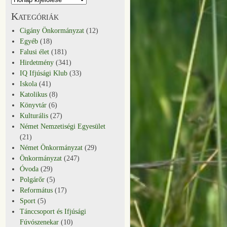
Kategóriák
Cigány Önkormányzat
(12)
Egyéb
(18)
Falusi élet
(181)
Hirdetmény
(341)
IQ Ifjúsági Klub
(33)
Iskola
(41)
Katolikus
(8)
Könyvtár
(6)
Kulturális
(27)
Német Nemzetiségi Egyesület
(21)
Német Önkormányzat
(29)
Önkormányzat
(247)
Óvoda
(29)
Polgárőr
(5)
Református
(17)
Sport
(5)
Tánccsoport és Ifjúsági
Fúvószenekar
(10)