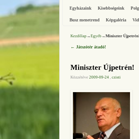
Egyházaink
Kisebbségeink
Pol
Busz menetrend
Képgaléria
Vid
Kezdőlap
→
Egyéb
→
Miniszter Újpetrén
←
Játszótér átadó!
Bejegyzés navigáció
Miniszter Újpetrén!
Közzétéve
2009-09-24
,
czisti