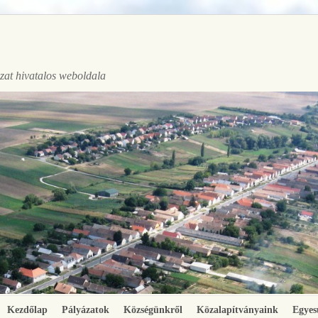
at hivatalos weboldala
Kezdőlap
Pályázatok
Községünkről
Közalapítványaink
Egyes