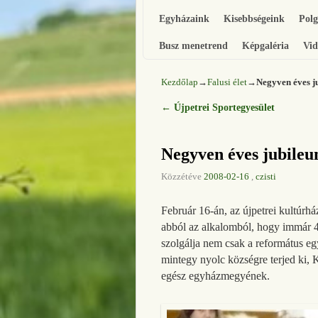
Egyházaink
Kisebbségeink
Pol
Busz menetrend
Képgaléria
Vid
Kezdőlap
→
Falusi élet
→
Negyven éves j
←
Újpetrei Sportegyesület
Bejegyzés navigáció
Negyven éves jubile
Közzétéve
2008-02-16
,
czisti
Február 16-án, az újpetrei kultúrh
abból az alkalomból, hogy immár 40
szolgálja nem csak a református egy
mintegy nyolc községre terjed ki, K
egész egyházmegyének.