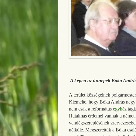
A képen az ünnepelt Bóka András
A terület községeinek polgármester
Kiemelte, hogy Bóka András negyve
nem csak a református
egyház
tagja
Hatalmas érdemei vannak a német, h
vendégszereplésének szervezésében
nélküle. Megszerettük a Bóka családo