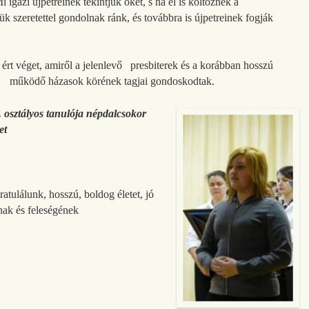
i igazi újpetreinek tekintjük őket, s ha el is költöznek a
 szeretettel gondolnak ránk, és továbbra is újpetreinek fogják
rt véget, amiről a jelenlevő presbiterek és a korábban hosszú
működő házasok körének tagjai gondoskodtak.
 osztályos tanulója népdalcsokor
et
tulálunk, hosszú, boldog életet, jó
ak és feleségének