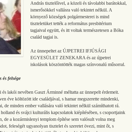
András tisztelőivel, a közeli és távolabbi barátokkal,
ismerősökkel vallásra való tekintet nélkül. A
környező községek polgármesterei is mind
tiszteletüket tették a református presbitérium
tagjaival együtt, és itt voltak természetesen a Bóka
család tagjai is.
Az ünnepeltet az ÚJPETREI IFJÚSÁGI
EGYESÜLET ZENEKARA és az újpetrei
iskolások köszöntötték magas színvonalú műsorral.
 és felsége
i és lakói nevében Gaszt Árminné méltatta az ünnepelt érdemeit.
n éve költözött ide családjával, s hamar megszerette mindenki,
i, de minden ember vallására való tekintet nélkül számíthatott rá.
olland és svájci kulturális kapcsolatok kiépítésében, s csoportjaink
, de a kozármislenyi templom építése sem valósult volna meg
t, feleségét ugyanolyan tisztelet és szeretet övezi, mint őt, s