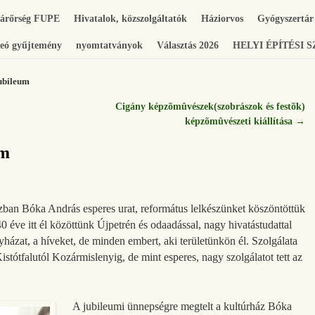
gárőrség FUPE
Hivatalok, közszolgáltatók
Háziorvos
Gyógyszertár
eó gyűjtemény
nyomtatványok
Választás 2026
HELYI ÉPÍTÉSI 
ubileum
Cigány képzõmûvészek(szobrászok és festõk)
képzõmûvészeti kiállítása
→
um
ázban Bóka András esperes urat, református lelkészünket köszöntöttük
 éve itt él közöttünk Újpetrén és odaadással, nagy hivatástudattal
házat, a híveket, de minden embert, aki területünkön él. Szolgálata
istótfalutól Kozármislenyig, de mint esperes, nagy szolgálatot tett az
A jubileumi ünnepségre megtelt a kultúrház Bóka