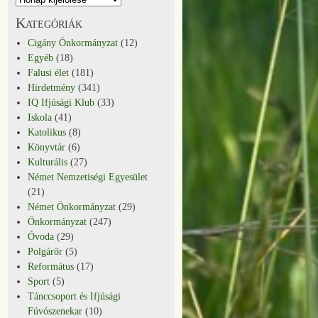
Kategóriák
Cigány Önkormányzat
(12)
Egyéb
(18)
Falusi élet
(181)
Hirdetmény
(341)
IQ Ifjúsági Klub
(33)
Iskola
(41)
Katolikus
(8)
Könyvtár
(6)
Kulturális
(27)
Német Nemzetiségi Egyesület
(21)
Német Önkormányzat
(29)
Önkormányzat
(247)
Óvoda
(29)
Polgárőr
(5)
Református
(17)
Sport
(5)
Tánccsoport és Ifjúsági
Fúvószenekar
(10)