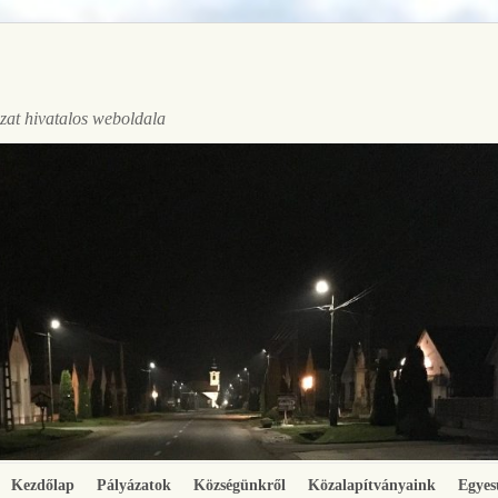
at hivatalos weboldala
Kezdőlap
Pályázatok
Községünkről
Közalapítványaink
Egyes