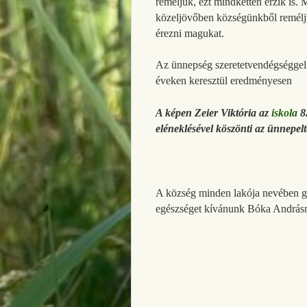
reméljük, ezt mindketten érzik is. M
közeljövőben községünkből reméljük
érezni magukat.
Az ünnepség szeretetvendégséggel é
éveken keresztül eredményesen 
A képen Zeier Viktória az
iskola
8.
eléneklésével köszönti az ünnepelt
A község minden lakója nevében gra
egészséget kívánunk Bóka Andrásn