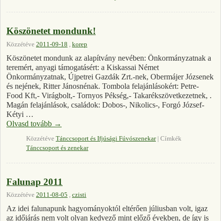
Köszönetet mondunk!
Közzétéve
2011-09-18
,
korep
Köszönetet mondunk az alapítvány nevében: Önkormányzatnak a
teremért, anyagi támogatásért: a Kiskassai Német
Önkormányzatnak, Újpetrei Gazdák Zrt.-nek, Obermájer Józsenek
és nejének, Ritter Jánosnénak. Tombola felajánlásokért: Petre-
Food Kft,- Virágbolt,- Tornyos Pékség,- Takarékszövetkezetnek, .
Magán felajánlások, családok: Dobos-, Nikolics-, Forgó József-
Kétyi …
Olvasd tovább
→
Közzétéve
Tánccsoport és Ifjúsági Fúvószenekar
|
Címkék
Tánccsoport és zenekar
Falunap 2011
Közzétéve
2011-08-05
,
czisti
Az idei falunapunk hagyományoktól eltérően júliusban volt, igaz
az időjárás nem volt olyan kedvező mint előző években, de így is