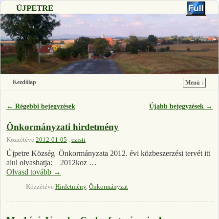
ÚJPETRE
Kezdőlap
Menü ↓
Ugrás a főtartalomra
Ugrás a másodlagos tartalomra
←
Régebbi bejegyzések
Újabb bejegyzések
→
Bejegyzés navigáció
Önkormányzati hirdetmény
Közzétéve
2012-01-05
,
czisti
Újpetre Község Önkormányzata 2012. évi közbeszerzési tervét itt
alul olvashatja: 2012koz …
Olvasd tovább
→
Közzétéve
Hirdetmény
,
Önkormányzat