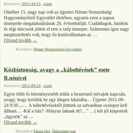
Közzétéve
2011-10-15
,
czisti
Október 15. nagy nap volt az újpetrei Német Nemzetiségi
Hagyományőrző Egyesület életében, ugyanis ezen a napon
ünnepelte megalakulásának 20. évfordulóját. Családtagok, barátok
és régi táncosok jöttek el erre a szép ünnepre. Számomra igen nagy
megtiszteltetés volt, hogy én konferálhattam az …
Olvasd tovább
→
Közzétéve
Német Nemzetiségi Egyesület
Közbiztonság, avagy a „kábeltévések” esete
B.nénivel
Közzétéve
2011-09-24
,
czisti
Egyre több és leleményesebb trükk a besurranó tolvajok kapcsán,
avagy, hogy kerülök be egy idegen lakásába… Ùjpetre 2011-09-
24 9:30 „-… A kábeltévésektől jöttünk az udvarában oszlopot kell
állítani… -Kié a ház? -Hányan laknak itt?…” …( két jól kisportolt
„ügynök” az …
Olvasd tovább
→
Közzétéve
Falusi élet
,
Önkormányzat