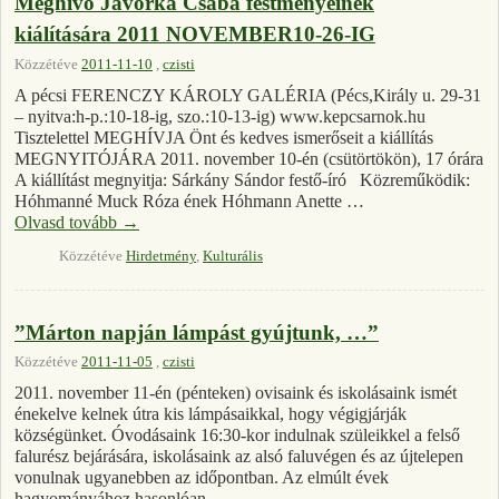
Meghívó Jávorka Csaba festményeinek
kiálítására 2011 NOVEMBER10-26-IG
Közzétéve
2011-11-10
,
czisti
A pécsi FERENCZY KÁROLY GALÉRIA (Pécs,Király u. 29-31
– nyitva:h-p.:10-18-ig, szo.:10-13-ig) www.kepcsarnok.hu
Tisztelettel MEGHÍVJA Önt és kedves ismerőseit a kiállítás
MEGNYITÓJÁRA 2011. november 10-én (csütörtökön), 17 órára
A kiállítást megnyitja: Sárkány Sándor festő-író Közreműködik:
Hóhmanné Muck Róza ének Hóhmann Anette …
Olvasd tovább
→
Közzétéve
Hirdetmény
,
Kulturális
”Márton napján lámpást gyújtunk, …”
Közzétéve
2011-11-05
,
czisti
2011. november 11-én (pénteken) ovisaink és iskolásaink ismét
énekelve kelnek útra kis lámpásaikkal, hogy végigjárják
községünket. Óvodásaink 16:30-kor indulnak szüleikkel a felső
falurész bejárására, iskolásaink az alsó faluvégen és az újtelepen
vonulnak ugyanebben az időpontban. Az elmúlt évek
hagyományához hasonlóan …