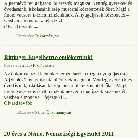
A jelenlévő nyugdíjasok jól érezték magukat. Vendég gyerekek és
óvodásaink, iskolásaink szép műsorral köszöntötték őket. Majd a
finom vacsora is ízlett mindenkinek. A nyugdíjasok köszönetét –
versben elmondva – fejezte ki …
Olvasd tovább
→
Közzétéve
Önkormányzat
Rittinger Engelbertre emlékeztünk!
Közzétéve
2011-10-17
,
czisti
Az önkormányzat idén októberben tartotta meg a nyugdíjas estet.
A jelenlévő nyugdíjasok jól érezték magukat. Vendég gyerekek és
óvodásaink, iskolásaink szép műsorral köszöntötték őket. Majd a
finom vacsora is ízlett mindenkinek. A nyugdíjasok köszönetét –
versben elmondva – fejezte ki …
Olvasd tovább
→
Közzétéve
Német Önkormányzat
20 éves a Német Nemzetiségi Egyesület 2011