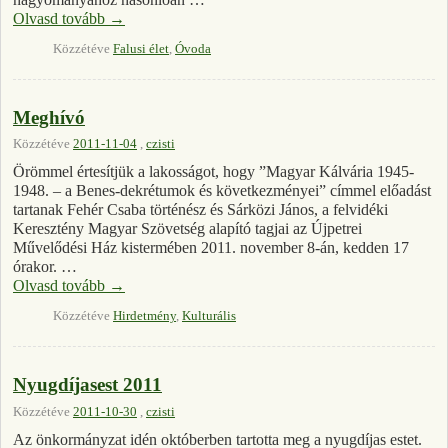
Olvasd tovább
→
Közzétéve
Falusi élet
,
Óvoda
Meghívó
Közzétéve
2011-11-04
,
czisti
Örömmel értesítjük a lakosságot, hogy ”Magyar Kálvária 1945-
1948. – a Benes-dekrétumok és következményei” címmel előadást
tartanak Fehér Csaba történész és Sárközi János, a felvidéki
Keresztény Magyar Szövetség alapító tagjai az Újpetrei
Művelődési Ház kistermében 2011. november 8-án, kedden 17
órakor. …
Olvasd tovább
→
Közzétéve
Hirdetmény
,
Kulturális
Nyugdíjasest 2011
Közzétéve
2011-10-30
,
czisti
Az önkormányzat idén októberben tartotta meg a nyugdíjas estet.