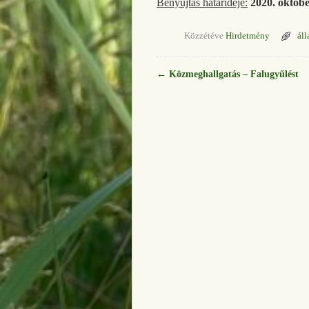
Benyújtás határideje:
2020. októb
Közzétéve
Hirdetmény
áll
←
Közmeghallgatás – Falugyűlést
Bejegyzés navigáció