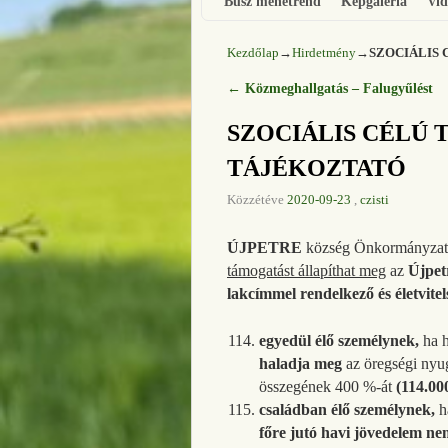
Busz menetrend
Képgaléria
Vid
Kezdőlap
→
Hirdetmény
→
SZOCIÁLIS
←
Közmeghallgatás – Falugyűlést
Bejegyzés navigáció
SZOCIÁLIS CÉLÚ 
TÁJÉKOZTATÓ
Közzétéve
2020-09-23
,
czisti
ÚJPETRE
község Önkormányzata
támogatást állapíthat meg
az
Újpet
lakcímmel rendelkező és életvitels
egyedül élő személynek,
ha 
haladja meg
az öregségi nyu
összegének 400 %-át
(114.00
családban élő személynek,
h
főre jutó havi jövedelem n