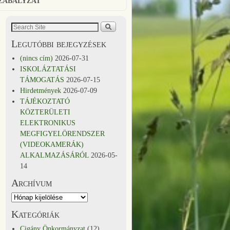
SZABÁLYZAT
Legutóbbi bejegyzések
(nincs cím)
2026-07-31
ISKOLÁZTATÁSI
TÁMOGATÁS
2026-07-15
Hirdetmények
2026-07-09
TÁJÉKOZTATÓ
KÖZTERÜLETI
ELEKTRONIKUS
MEGFIGYELÖRENDSZER
(VIDEOKAMERÁK)
ALKALMAZÁSÁRÓL
2026-05-
14
Archívum
Kategóriák
Cigány Önkormányzat
(12)