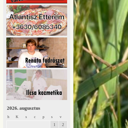
2026. augusztus
h
K
s
c
p
s
v
1
2