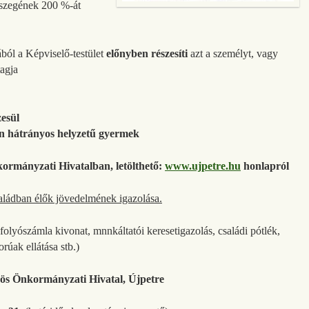
sszegének 200 %-át
ból a Képviselő-testület
előnyben részesíti
azt a személyt, vagy
tagja
esül
n hátrányos helyzetű gyermek
ormányzati Hivatalban, letölthető:
www.ujpetre.hu
honlapról
saládban élők jövedelmének igazolása.
folyószámla kivonat, mnnkáltatói keresetigazolás, családi pótlék,
úak ellátása stb.)
ös Önkormányzati Hivatal, Újpetre