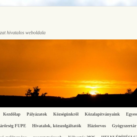
at hivatalos weboldala
Kezdőlap
Pályázatok
Községünkről
Közalapítványaink
Egyes
gárőrség FUPE
Hivatalok, közszolgáltatók
Háziorvos
Gyógyszertár