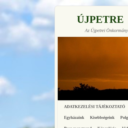
ÚJPETRE
Az Újpetrei Önkormányz
Made with
FLARE
More Info
Ugrás a főtartalomra
Ugrás a másodlagos tartalomra
ADATKEZELÉSI TÁJÉKOZTATÓ
Egyházaink
Kisebbségeink
Pol