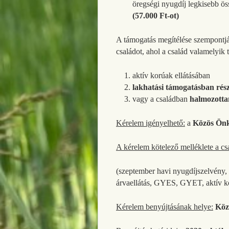
öregségi nyugdíj legkisebb ö
(57.000 Ft-ot)
A támogatás megítélése szempontjá
családot, ahol a család valamelyik 
aktív korúak ellátásában
lakhatási támogatásban rész
vagy a családban
halmozotta
Kérelem igényelhető:
a
Közös Önk
A kérelem kötelező melléklete a c
(szeptember havi nyugdíjszelvény, 
árvaellátás, GYES, GYET, aktív kor
Kérelem benyújtásának helye:
Köz