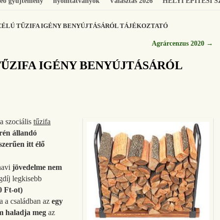
eó gyűjtemény
nyomtatványok
Választás 2026
HELYI ÉPÍTÉSI 
 CÉLÚ TŰZIFA IGÉNY BENYÚJTÁSÁRÓL TÁJÉKOZTATÓ
Agrárcenzus 2020
→
TŰZIFA IGÉNY BENYÚJTÁSÁRÓL
 szociális
tűzifa
rén állandó
zerűen itt élő
havi
jövedelme nem
gdíj legkisebb
0 Ft-ot)
a a családban az
egy
em haladja meg
az