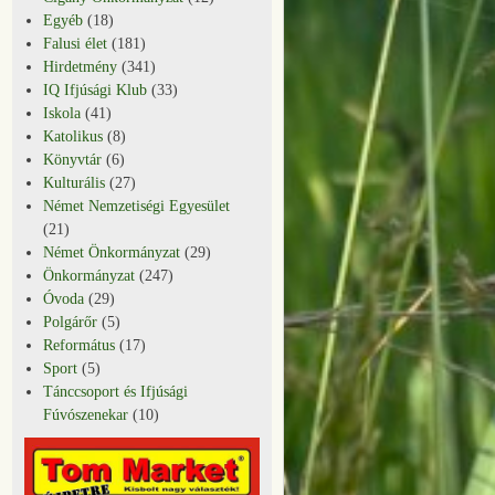
Egyéb
(18)
Falusi élet
(181)
Hirdetmény
(341)
IQ Ifjúsági Klub
(33)
Iskola
(41)
Katolikus
(8)
Könyvtár
(6)
Kulturális
(27)
Német Nemzetiségi Egyesület
(21)
Német Önkormányzat
(29)
Önkormányzat
(247)
Óvoda
(29)
Polgárőr
(5)
Református
(17)
Sport
(5)
Tánccsoport és Ifjúsági
Fúvószenekar
(10)