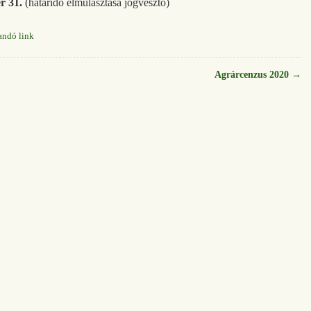
er 31.
(határidő elmulasztása jogvesztő)
andó link
Agrárcenzus 2020
→