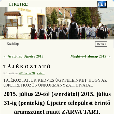
ÚJPETRE
Kezdőlap
Menü ↓
Ugrás a főtartalomra
Ugrás a másodlagos tartalomra
←
Aratónap Újpetre 2015
Meghívó-Falunap 2015
→
Bejegyzés navigáció
T Á J É K O Z T A T Ó
Közzétéve
2015-07-28
,
czisti
TÁJÉKOZTATJUK KEDVES ÜGYFELEINKET, HOGY AZ
ÚJPETREI KÖZÖS ÖNKORMÁNYZATI HIVATAL
2015. július 29-től (szerdától) 2015. július
31-ig (péntekig) Újpetre települést érintő
áramszünet miatt ZÁRVA TART.