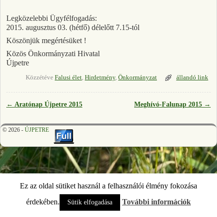
Legközelebbi Ügyfélfogadás:
2015. augusztus 03. (hétfő) délelőtt 7.15-tól
Köszönjük megértésüket !
Közös Önkormányzati Hivatal
Újpetre
Közzétéve
Falusi élet
,
Hirdetmény
,
Önkormányzat
állandó link
←
Aratónap Újpetre 2015
Meghívó-Falunap 2015
→
Bejegyzés navigáció
© 2026 -
ÚJPETRE
Ez az oldal sütiket használ a felhasználói élmény fokozása
érdekében.
További információk
Sütik elfogadása