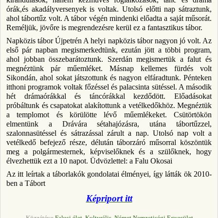
órák,és akadályversenyek is voltak. Utolsó előtti nap sátraztunk,
ahol tábortűz volt. A tábor végén mindenki előadta a saját műsorát.
Reméljük, jövőre is megrendezésre kerül ez a fantasztikus tábor.
Napközis tábor Újpetrén A helyi napközis tábor nagyon jó volt. Az
első pár napban megismerkedtünk, ezután jött a többi program,
ahol jobban összebarátoztunk. Szerdán megismertük a falut és
megnéztünk pár műemléket. Másnap kellemes fürdés volt
Sikondán, ahol sokat játszottunk és nagyon elfáradtunk. Pénteken
itthoni programok voltak főzéssel és palacsinta sütéssel. A második
hét drámaórákkal és táncórákkal kezdődött. Előadásokat
próbáltunk és csapatokat alakítottunk a vetélkedőkhöz. Megnéztük
a templomot és körülötte lévő műemlékeket. Csütörtökön
elmentünk a Drávára sétahajózásra, utána tábortűzzel,
szalonnasütéssel és sátrazással zárult a nap. Utolsó nap volt a
vetélkedő befejező része, délután táborzáró műsorral köszöntük
meg a polgármesternek, képviselőknek és a szülőknek, hogy
élvezhettük ezt a 10 napot. Üdvözlettel: a Falu Okosai
Az itt leírtak a táborlakók gondolatai élményei, így látták ök 2010-
ben a Tábort
Képriport itt
Közzétéve
Falusi élet
,
Kulturális
,
Német Nemzetiségi Egyesület