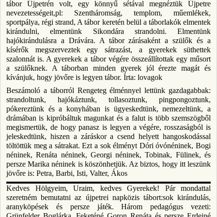
tábor Újpetrén volt, egy könnyű sétával megnéztük Újpetre
nevezetességeit,pl: Szentháromság, templom, műemlékek,
sportpálya, régi strand, A tábor keretén belül a táborlakók elmentek
kirándulni, elmentünk Sikondára strandolni. Elmentünk
hajókirándulásra a Drávára. A tábor zárásaként a szülők és a
kísérők megszerveztek egy sátrazást, a gyerekek süthettek
szalonnát is. A gyerekek a tábor végére összeállítottak egy műsort
a szülőknek. A táborban minden gyerek jól érezte magát és
kívánjuk, hogy jövőre is legyen tábor. Írta: lovagok
Beszámoló a táborról Rengeteg élménnyel lettünk gazdagabbak:
strandoltunk, hajókáztunk, tollasoztunk, pingpongoztunk,
pókereztünk és a konyhában is ügyeskedtünk, nemezeltünk, a
drámában is kipróbáltuk magunkat és a falut is több szemszögből
megismertük, de hogy panasz is legyen a végére, rosszaságból is
jeleskedtünk, hiszen a záráskor a csend helyett hangoskodással
töltöttük meg a sátrakat. Ezt a sok élményt Dóri óvónéninek, Bogi
néninek, Renáta néninek, Georgi néninek, Tobinak, Fülinek, és
persze Marika néninek is köszönhetjük. Az biztos, hogy itt leszünk
jövőre is: Petra, Barbi, Isti, Valter, Ákos
Kedves Hölgyeim, Uraim, kedves Gyerekek! Pár mondattal
szeretném bemutatni az újpetrei napközis tábort:sok kirándulás,
aranyköpések és persze játék. Három pedagógus vezeti:
Grünfelder Boglárka, Feketéné Goron Renáta és persze Erdeiné