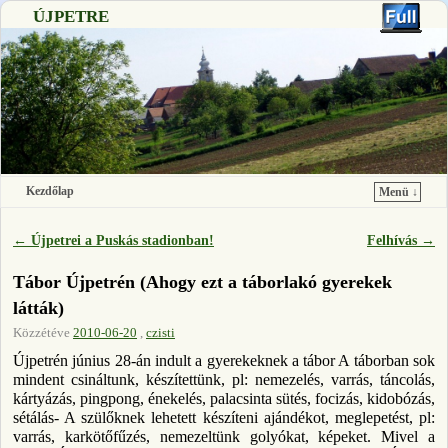
ÚJPETRE
Kezdőlap
Menü ↓
Ugrás a főtartalomra
Ugrás a másodlagos tartalomra
←
Újpetrei a Puskás stadionban!
Felhívás
→
Bejegyzés navigáció
Tábor Újpetrén (Ahogy ezt a táborlakó gyerekek
látták)
Közzétéve
2010-06-20
,
czisti
Újpetrén június 28-án indult a gyerekeknek a tábor A táborban sok
mindent csináltunk, készítettünk, pl: nemezelés, varrás, táncolás,
kártyázás, pingpong, énekelés, palacsinta sütés, focizás, kidobózás,
sétálás- A szülőknek lehetett készíteni ajándékot, meglepetést, pl:
varrás, karkötőfűzés, nemezeltünk golyókat, képeket. Mivel a