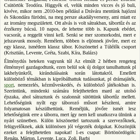
Csütörtök Teodóra. Higgyék el, velük minden vicces és jó buli,
kivéve, mikor nem .2010-ben például a Drávára mentünk hajózni
és Sikondára fürödni, na meg persze akadályverseny, ami miatt ez
az iromány megszületett. Ott alvás is volt sátrakban, tábortűz és az
érzékeny búcsú. 10 napos, de lehetne több is. Kapunk ebédet,
vacsorát, a reggelit vinni kell. Senki se mer szomorkodni, mert e
jelszavunk mosoly. Remélem, többen is eljönnek jövőre, mert ez
egy klassz, ismétlem klassz tábor. Köszönettel a Túlélők csoport
(Krisztián, Levente, Gréta, Szabi, Kíra, Balázs)
Élménydús heteken vagyunk túl Az elmúlt 2 hétben rengeteg
élménnyel gazdagodtunk, ezen belül sok új dolgot tanulhattunk pl
lakhelyünkről, kirándulásaink során látottakról. Emellett
különböző témákban is kipróbálhattuk tudásunkat, pl drámajáték,
sport
, nemezelés, kézműveskedés, és különböző játékokban is.
Szerintünk, mindenki számára felejthetetlen mard az utolsó
éjszaka, ahol sátraztunk és szalonnát sütöttünk tábortűz mellett.
Lehetőségünk nyílt egy táborozó műsort készíteni, amire
folyamatosan készülhettünk. Reméljük, jövőre ismét lesz
lehetőségünk erre a táborra, mert így nem kell unatkozva ülnünk a
nyári szünetben. Külön köszönettel tartozunk a szervezőknek,
felügyelőknek, akik különösen jól végezték dolgukat. Köszönjük
ezeket a felejthetetlen napokat! 1-es csapat: Börtönördögök:
Renáta, Márton, Levente, Luca, Zoli, Barbi