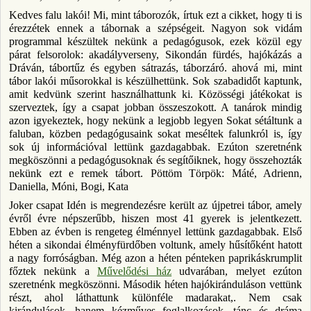
Kedves falu lakói! Mi, mint táborozók, írtuk ezt a cikket, hogy ti is
érezzétek ennek a tábornak a szépségeit. Nagyon sok vidám
programmal készültek nekünk a pedagógusok, ezek közül egy
párat felsorolok: akadályverseny, Sikondán fürdés, hajókázás a
Dráván, tábortűz és egyben sátrazás, táborzáró. ahová mi, mint
tábor lakói műsorokkal is készülhettünk. Sok szabadidőt kaptunk,
amit kedvünk szerint használhattunk ki. Közösségi játékokat is
szerveztek, így a csapat jobban összeszokott. A tanárok mindig
azon igyekeztek, hogy nekünk a legjobb legyen Sokat sétáltunk a
faluban, közben pedagógusaink sokat meséltek falunkról is, így
sok új információval lettünk gazdagabbak. Ezúton szeretnénk
megköszönni a pedagógusoknak és segítőiknek, hogy összehozták
nekünk ezt e remek tábort. Pöttöm Törpök: Máté, Adrienn,
Daniella, Móni, Bogi, Kata
Joker csapat Idén is megrendezésre került az újpetrei tábor, amely
évről évre népszerűbb, hiszen most 41 gyerek is jelentkezett.
Ebben az évben is rengeteg élménnyel lettünk gazdagabbak. Első
héten a sikondai élményfürdőben voltunk, amely hűsítőként hatott
a nagy forróságban. Még azon a héten pénteken paprikáskrumplit
főztek nekünk a
Művelődési ház
udvarában, melyet ezúton
szeretnénk megköszönni. Második héten hajókiránduláson vettünk
részt, ahol láthattunk különféle madarakat,. Nem csak
kirándulások, hanem kézműves foglalkozások, tánc és dráma