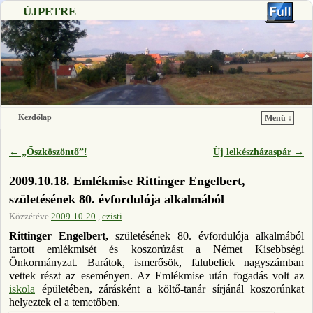
ÚJPETRE
Kezdőlap
Menü ↓
Ugrás a főtartalomra
Ugrás a másodlagos tartalomra
←
„Őszköszöntő”!
Ùj lelkészházaspár
→
Bejegyzés navigáció
2009.10.18. Emlékmise Rittinger Engelbert,
születésének 80. évfordulója alkalmából
Közzétéve
2009-10-20
,
czisti
Rittinger Engelbert,
születésének 80. évfordulója alkalmából
tartott emlékmisét és koszorúzást a Német Kisebbségi
Önkormányzat. Barátok, ismerősök, falubeliek nagyszámban
vettek részt az eseményen. Az Emlékmise után fogadás volt az
iskola
épületében, zárásként a költő-tanár sírjánál koszorúnkat
helyeztek el a temetőben.