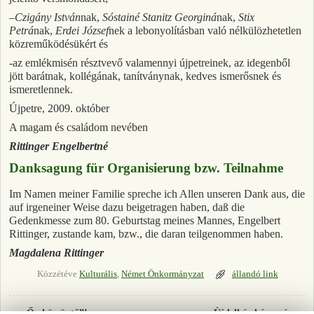
–
Czigány István
nak,
Sóstainé Stanitz Georginá
nak,
Stix
Petrá
nak,
Erdei József
nek a lebonyolításban való nélkülözhetetlen
közreműködésükért és
-az emlékmisén résztvevő valamennyi újpetreinek, az idegenből
jött barátnak, kollégának, tanítványnak, kedves ismerősnek és
ismeretlennek.
Újpetre, 2009. október
A magam és családom nevében
Rittinger Engelbertné
Danksagung für Organisierung bzw. Teilnahme
Im Namen meiner Familie spreche ich Allen unseren Dank aus, die
auf irgeneiner Weise dazu beigetragen haben, daß die
Gedenkmesse zum 80. Geburtstag meines Mannes, Engelbert
Rittinger, zustande kam, bzw., die daran teilgenommen haben.
Magdalena Rittinger
Közzétéve
Kulturális
,
Német Önkormányzat
állandó link
←
„Őszköszöntő”!
Ùj lelkészházaspár
→