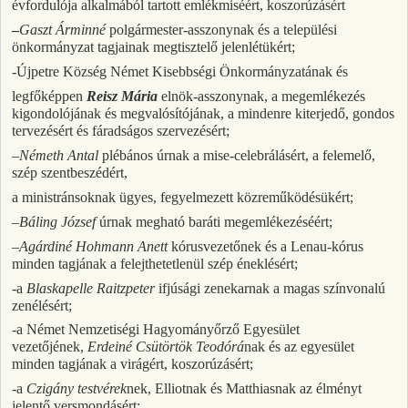
évfordulója alkalmából tartott emlékmiséért, koszorúzásért
–
Gaszt Árminné
polgármester-asszonynak és a települési
önkormányzat tagjainak megtisztelő jelenlétükért;
-Újpetre Község Német Kisebbségi Önkormányzatának és
legfőképpen
Reisz Mária
elnök-asszonynak, a megemlékezés
kigondolójának és megvalósítójának, a mindenre kiterjedő, gondos
tervezésért és fáradságos szervezésért;
–
Németh Antal
plébános úrnak a mise-celebrálásért, a felemelő,
szép szentbeszédért,
a ministránsoknak ügyes, fegyelmezett közreműködésükért;
–
Báling József
úrnak megható baráti megemlékezéséért;
–
Agárdiné Hohmann Anett
kórusvezetőnek és a Lenau-kórus
minden tagjának a felejthetetlenül szép éneklésért;
-a
Blaskapelle Raitzpeter
ifjúsági zenekarnak a magas színvonalú
zenélésért;
-a Német Nemzetiségi Hagyományőrző Egyesület
vezetőjének,
Erdeiné Csütörtök Teodórá
nak és az egyesület
minden tagjának a virágért, koszorúzásért;
-a
Czigány testvérek
nek, Elliotnak és Matthiasnak az élményt
jelentő versmondásért;