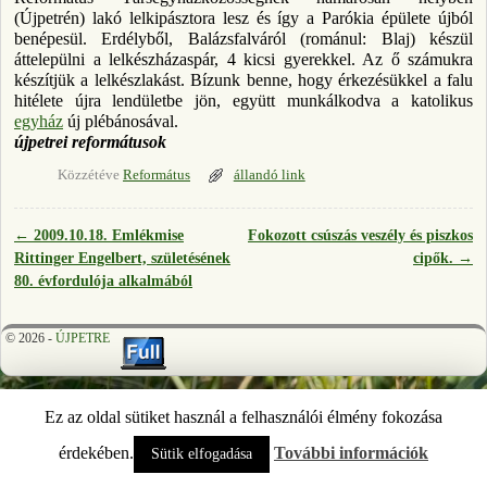
(Újpetrén) lakó lelkipásztora lesz és így a Parókia épülete újból
benépesül. Erdélyből, Balázsfalváról (románul: Blaj) készül
áttelepülni a lelkészházaspár, 4 kicsi gyerekkel. Az ő számukra
készítjük a lelkészlakást. Bízunk benne, hogy érkezésükkel a falu
hitélete újra lendületbe jön, együtt munkálkodva a katolikus
egyház
új plébánosával.
újpetrei reformátusok
Közzétéve
Református
állandó link
←
2009.10.18. Emlékmise
Fokozott csúszás veszély és piszkos
Bejegyzés navigáció
Rittinger Engelbert, születésének
cipők.
→
80. évfordulója alkalmából
© 2026 -
ÚJPETRE
Ez az oldal sütiket használ a felhasználói élmény fokozása
érdekében.
További információk
Sütik elfogadása