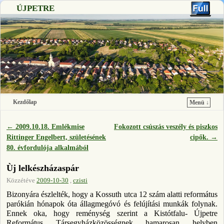
ÚJPETRE
Kezdőlap
Menü ↓
Ugrás a főtartalomra
Ugrás a másodlagos tartalomra
←
2009.10.18. Emlékmise
Fokozott csúszás veszély és piszkos
Bejegyzés navigáció
Rittinger Engelbert, születésének
cipők.
→
80. évfordulója alkalmából
Ùj lelkészházaspár
Közzétéve
2009-10-30
,
czisti
Bizonyára észlelték, hogy a Kossuth utca 12 szám alatti református
parókián hónapok óta állagmegóvó és felújítási munkák folynak.
Ennek oka, hogy reménység szerint a Kistótfalu- Újpetre
Református Társegyházközösségnek hamarosan helyben