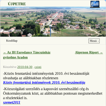
ÚJPETRE
Kezdőlap
Menü ↓
Ugrás a főtartalomra
Ugrás a másodlagos tartalomra
←
Az IH Eurodance Táncszínház
Algernon Riport
→
Bejegyzés navigáció
győzelme Aradon
Közzétéve
2010-04-30
,
czisti
-Közös fenntartású intézményeink 2010. évi beszámolóját
olvashatja az alábbiakban részletesen
Közös fenntartású intézmények 2010. évi beszámolója
-Közszolgálati szerződés a kaposvári szemétszálító cég és
Önkormányzatunk közt, az alábbiakban pontosan megismerkedhet
a részletekkel is.
szemet2011