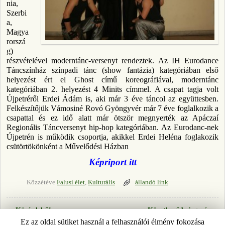
nia,
Szerbi
a,
Magya
rorszá
g)
részvételével moderntánc-versenyt rendeztek. Az IH Eurodance
Táncszínház színpadi tánc (show fantázia) kategóriában első
helyezést ért el Ghost című koreográfiával, moderntánc
kategóriában 2. helyezést 4 Minits címmel. A csapat tagja volt
Újpetréről Erdei Ádám is, aki már 3 éve táncol az együttesben.
Felkészítőjük Vámosiné Rovó Gyöngyvér már 7 éve foglalkozik a
csapattal és ez idő alatt már ötször megnyerték az Apáczaí
Regionális Táncversenyt hip-hop kategóriában. Az Eurodanc-nek
Újpetrén is működik csoportja, akikkel Erdei Heléna foglakozik
csütörtökönként a Művelődési Házban
Képriport itt
Közzétéve
Falusi élet
,
Kulturális
állandó link
←
Közérdekű!
Következő bejegyzés
→
Bejegyzés navigáció
Ez az oldal sütiket használ a felhasználói élmény fokozása