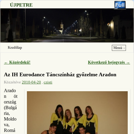
ÚJPETRE
Kezdőlap
Menü ↓
Ugrás a főtartalomra
Ugrás a másodlagos tartalomra
←
Közérdekű!
Következő bejegyzés
→
Bejegyzés navigáció
Az IH Eurodance Táncszínház győzelme Aradon
Közzétéve
2010-04-20
,
czisti
Arado
n öt
ország
(Bulgá
ria,
Moldo
va,
Romá