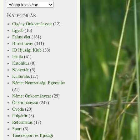
Kategóriák
Cigány Önkormányzat
(12)
Egyéb
(18)
Falusi élet
(181)
Hirdetmény
(341)
IQ Ifjúsági Klub
(33)
Iskola
(41)
Katolikus
(8)
Könyvtár
(6)
Kulturális
(27)
Német Nemzetiségi Egyesület
(21)
Német Önkormányzat
(29)
Önkormányzat
(247)
Óvoda
(29)
Polgárőr
(5)
Református
(17)
Sport
(5)
Tánccsoport és Ifjúsági