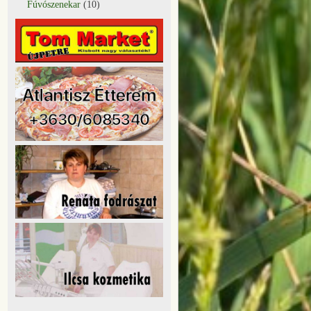
Fúvószenekar
(10)