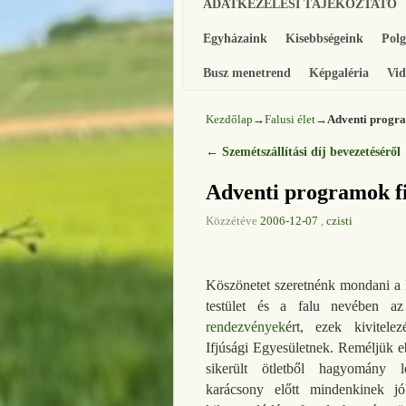
ADATKEZELÉSI TÁJÉKOZTATÓ
Egyházaink
Kisebbségeink
Pol
Busz menetrend
Képgaléria
Vid
Kezdőlap
→
Falusi élet
→
Adventi progra
←
Szemétszállítási díj bevezetéséről
Bejegyzés navigáció
Adventi programok fi
Közzétéve
2006-12-07
,
czisti
Köszönetet szeretnénk mondani a 
testület és a falu nevében az
rendezvények
ért, ezek kivitelez
Ifjúsági Egyesületnek. Reméljük e
sikerült ötletből hagyomány l
karácsony előtt mindenkinek j