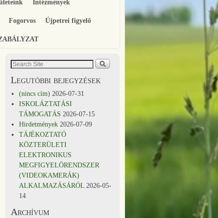
ületeink
Intézmények
Fogorvos
Újpetrei figyelő
SZABÁLYZAT
Legutóbbi bejegyzések
(nincs cím)
2026-07-31
ISKOLÁZTATÁSI
TÁMOGATÁS
2026-07-15
Hirdetmények
2026-07-09
TÁJÉKOZTATÓ
KÖZTERÜLETI
ELEKTRONIKUS
MEGFIGYELÖRENDSZER
(VIDEOKAMERÁK)
ALKALMAZÁSÁRÓL
2026-05-
14
Archívum