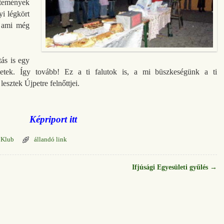
ütemények
yi légkört
, ami még
tás is egy
letek. Így tovább! Ez a ti falutok is, a mi büszkeségünk a ti
esztek Újpetre felnőttjei.
Képriport itt
i Klub
állandó link
Ifjúsági Egyesületi gyűlés
→