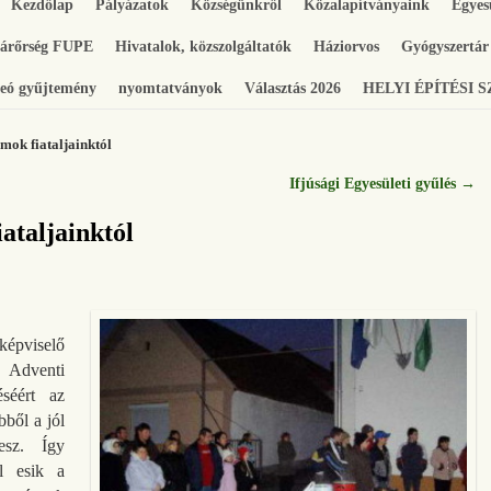
Kezdőlap
Pályázatok
Községünkről
Közalapítványaink
Egyes
gárőrség FUPE
Hivatalok, közszolgáltatók
Háziorvos
Gyógyszertár
eó gyűjtemény
nyomtatványok
Választás 2026
HELYI ÉPÍTÉSI 
mok fiataljainktól
Ifjúsági Egyesületi gyűlés
→
ataljainktól
képviselő
 Adventi
éséért az
bből a jól
esz. Így
ól esik a