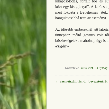
kikapcsolódás, forralt bor és s
közt egy kis „pletyó”. A karácson
még fokozta a Betlehemes játék
hangulatosabbá tette az eseményt.
Az idősebb embereknél tett látoga
ünnephez méltó gesztus volt tő
büszkeségetek , maholnap úgy is ti l
/czigány/
Közzétéve
Falusi élet
,
IQ Ifjúság
←
Szemétszállítási díj bevezetéséről
Bejegyzés navigáció